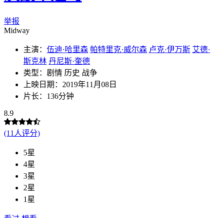
举报
Midway
主演：
伍迪·哈里森
帕特里克·威尔森
卢克·伊万斯
艾德·
斯克林
丹尼斯·奎德
类型：剧情 历史 战争
上映日期：2019年11月08日
片长：136分钟
8.9
(11人评分)
5星
4星
3星
2星
1星