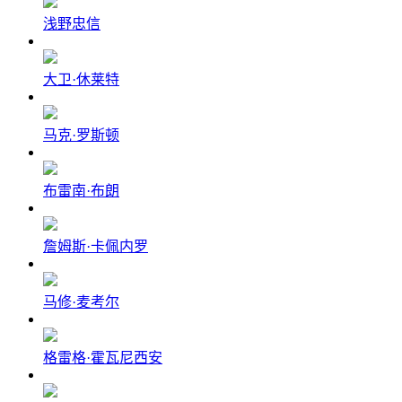
浅野忠信
大卫·休莱特
马克·罗斯顿
布雷南·布朗
詹姆斯·卡佩内罗
马修·麦考尔
格雷格·霍瓦尼西安