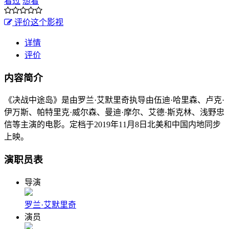
看过
想看
评价这个影视
详情
评价
内容简介
《决战中途岛》是由罗兰·艾默里奇执导由伍迪·哈里森、卢克·
伊万斯、帕特里克·威尔森、曼迪·摩尔、艾德·斯克林、浅野忠
信等主演的电影。定档于2019年11月8日北美和中国内地同步
上映。
演职员表
导演
罗兰·艾默里奇
演员