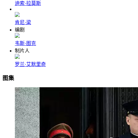
迪索·拉莫斯
肯尼·梁
编剧
韦斯·图克
制片人
罗兰·艾默里奇
图集