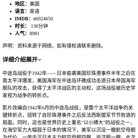
地区：
美国
语言：
英语
IMDB：
tt6924650
时长：
136分钟
人气：
8981
声明：资料来源于网络，如有侵权请联系删除。
详细介绍
展开
中途岛战役于1942年——日本偷袭美国珍珠港事件半年之后在
南太平洋爆发，美国海军在中途岛环礁成功击退日本帝国海军
舰队的攻击，获得了太平洋战区的主动权，这场战役被历史学
家视为战争的转折点。
影片改编自1942年6月的中途岛战役，是整个太平洋战争的关
键转折点，扭转了自珍珠港事件之后反法西斯盟军节节败退的
局面。同时，这也是世界历史上著名“以小搏大”的战役之一，
在海空军力大幅弱于日本的情况下，美军以沉没一艘航空母舰
为代价，一举击沉日本主力航空母舰四艘、巡洋舰一艘。此次