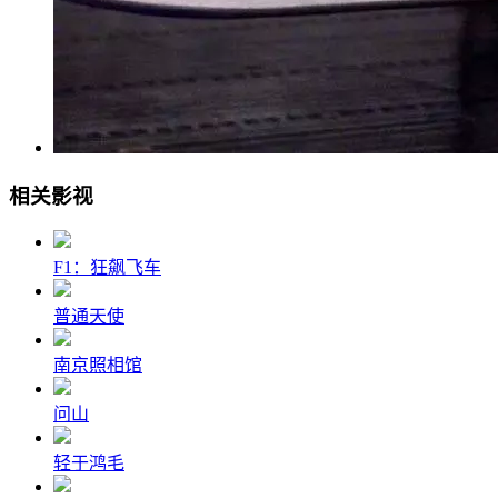
相关影视
F1：狂飙飞车
普通天使
南京照相馆
问山
轻于鸿毛