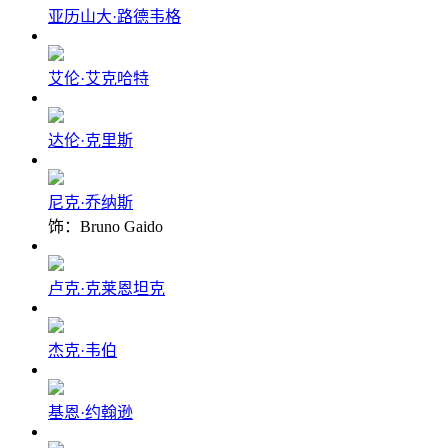
亚历山大·路德韦格
艾伦·艾克哈特
达伦·克里斯
尼克·乔纳斯
饰：Bruno Gaido
卢克·克莱恩坦克
杰克·韦伯
基恩·约翰逊