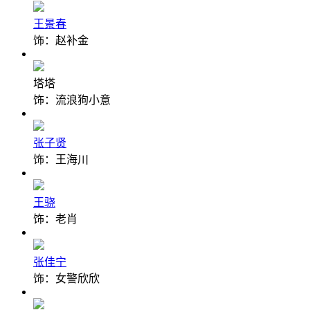
王景春
饰：赵补金
塔塔
饰：流浪狗小意
张子贤
饰：王海川
王骁
饰：老肖
张佳宁
饰：女警欣欣