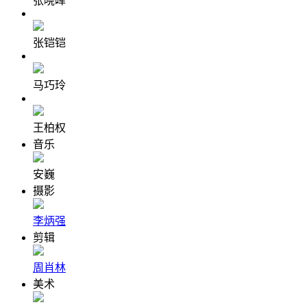
张晓晖
张铠铠
马巧玲
王柏权
音乐
安巍
摄影
李炳强
剪辑
周肖林
美术