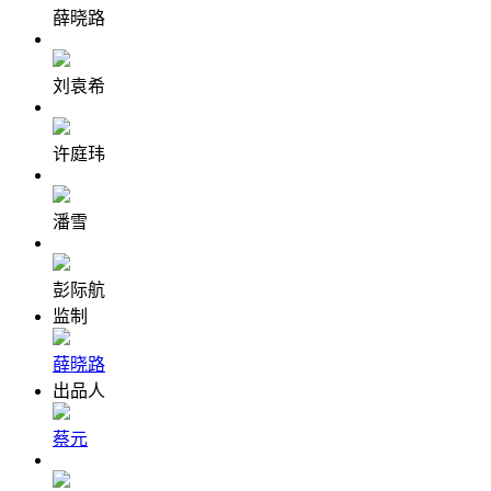
薛晓路
刘袁希
许庭玮
潘雪
彭际航
监制
薛晓路
出品人
蔡元