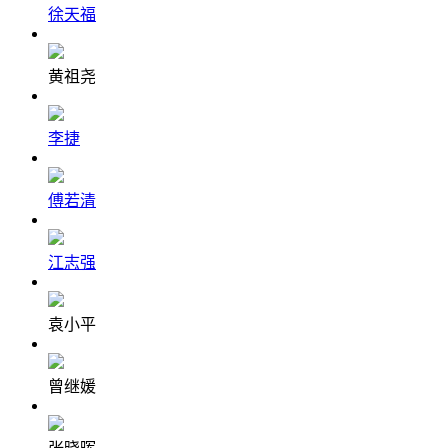
徐天福
黄祖尧
李捷
傅若清
江志强
袁小平
曾继媛