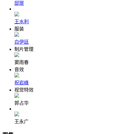
邸琨
王水利
服装
白伊廷
制片管理
窦雨春
音效
祝岩峰
视觉特效
郭占华
王永广