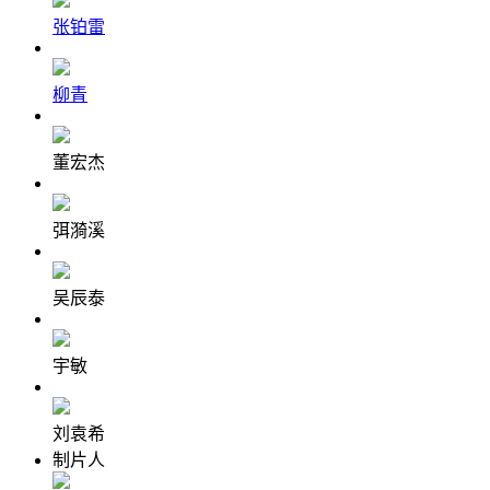
张铂雷
柳青
董宏杰
弭漪溪
吴辰泰
宇敏
刘袁希
制片人