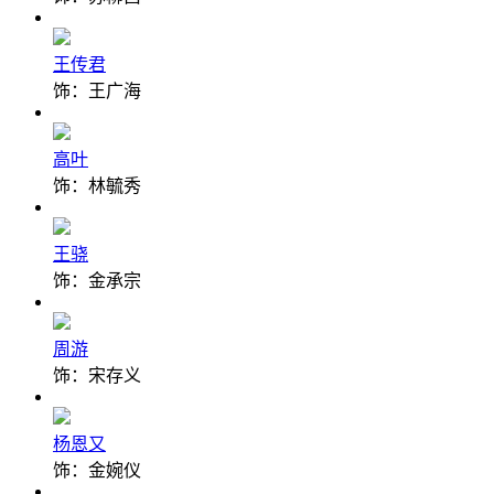
王传君
饰：王广海
高叶
饰：林毓秀
王骁
饰：金承宗
周游
饰：宋存义
杨恩又
饰：金婉仪