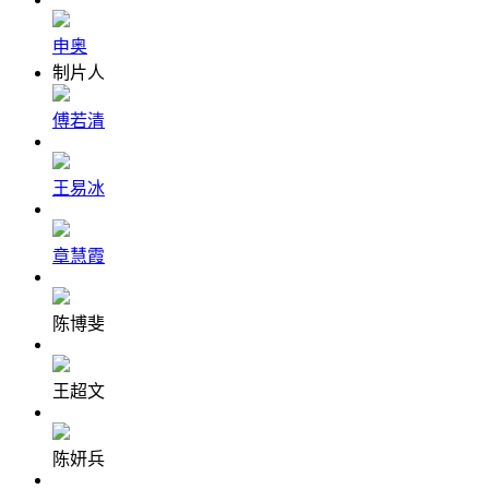
申奥
制片人
傅若清
王易冰
章慧霞
陈博斐
王超文
陈妍兵