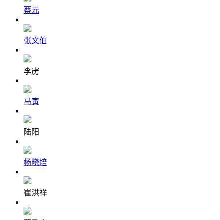
蔡元
张文伯
李雳
马寅
陆阳
杨晓培
崔洪祥