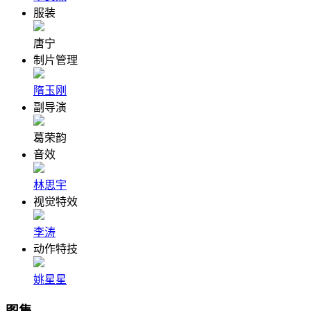
服装
唐宁
制片管理
隋玉刚
副导演
葛荣韵
音效
林思宇
视觉特效
李涛
动作特技
姚星星
图集