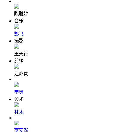
陈雅婷
音乐
彭飞
摄影
王天行
剪辑
江亦隽
申奥
美术
林木
李安然