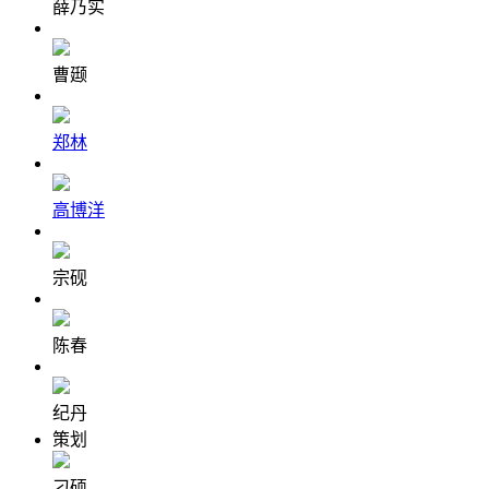
薛乃实
曹颋
郑林
高博洋
宗砚
陈春
纪丹
策划
刁硕