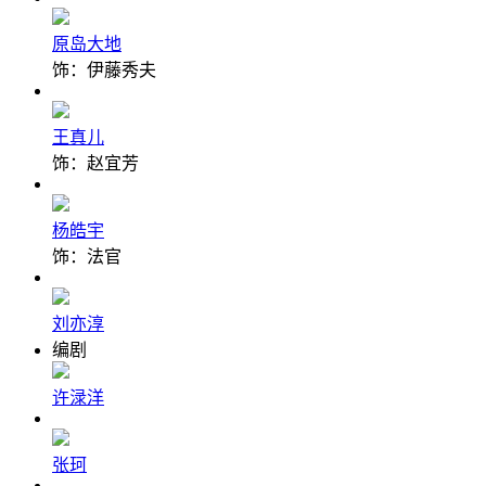
原岛大地
饰：伊藤秀夫
王真儿
饰：赵宜芳
杨皓宇
饰：法官
刘亦淳
编剧
许渌洋
张珂