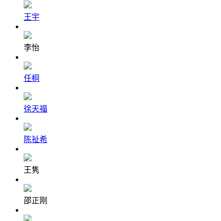
王宇
李怡
任桐
徐天福
陈祉希
王隽
邵正刚