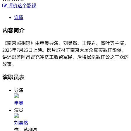
评价这个影视
详情
内容简介
《南京照相馆》由申奥导演，刘昊然、王传君、高叶等主演，
2025年7月25日上映。影片取材于南京大屠杀真实罪证影像，
讲述邮差阿昌冒充冲洗工收留军民，后将屠杀罪证公之于众的
故事。
演职员表
导演
申奥
演员
刘昊然
饰：苏柳昌