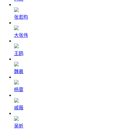
张若昀
大张伟
王鸥
魏晨
杨蓉
戚薇
吴昕