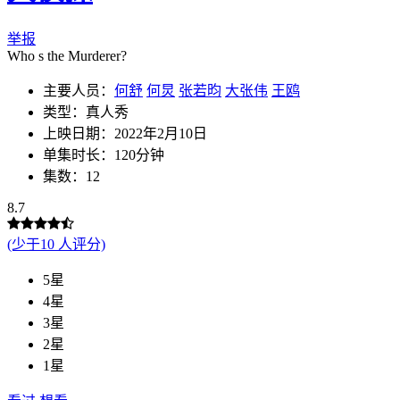
举报
Who s the Murderer?
主要人员：
何舒
何炅
张若昀
大张伟
王鸥
类型：真人秀
上映日期：2022年2月10日
单集时长：120分钟
集数：12
8.7
(少于10 人评分)
5星
4星
3星
2星
1星