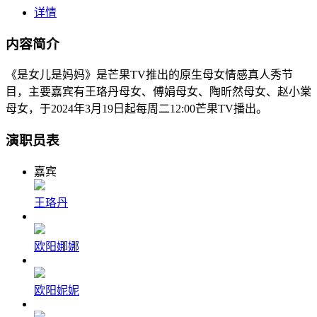
详情
内容简介
《是女儿是妈妈》是芒果TV推出的原生母女情感真人秀节
目，主要嘉宾有王珞丹母女、傅娟母女、陶昕然母女、赵小棠
母女，于2024年3月19日起每周二12:00芒果TV播出。
演职员表
嘉宾
王珞丹
欧阳娜娜
欧阳妮妮