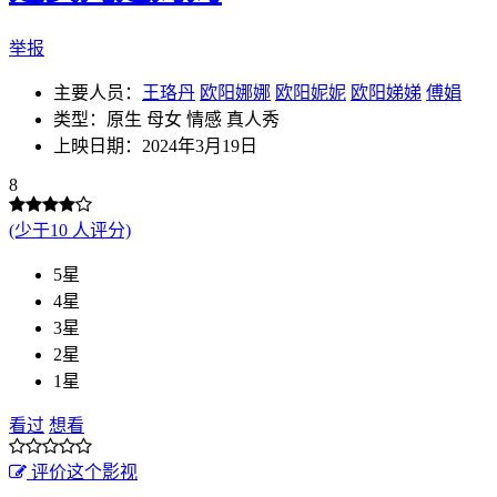
举报
主要人员：
王珞丹
欧阳娜娜
欧阳妮妮
欧阳娣娣
傅娟
类型：原生 母女 情感 真人秀
上映日期：2024年3月19日
8
(少于10 人评分)
5星
4星
3星
2星
1星
看过
想看
评价这个影视