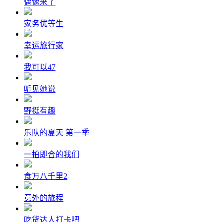
偶像来了
家务优等生
幸运旅行家
我可以47
听见她说
野挺有趣
乐队的夏天 第一季
一拍即合的我们
食万八千里2
意外的旅程
吃货达人打卡吧