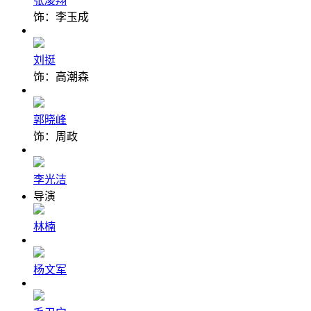
张凌翔
饰：李玉成
刘挺
饰：高潮森
郭晓峰
饰：周政
李光洁
导演
林楠
杨文军