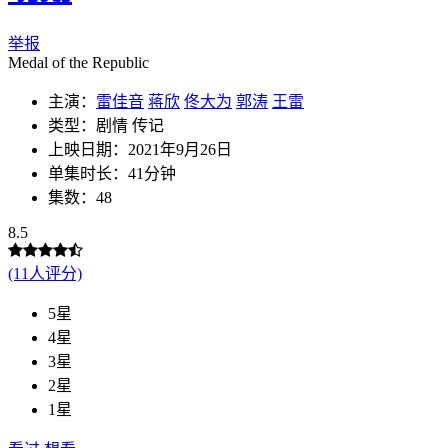
举报
Medal of the Republic
主演：
雷佳音
蒋欣
佟大为
郭涛
王雷
类型：剧情 传记
上映日期：2021年9月26日
单集时长：41分钟
集数：48
8.5
(11人评分)
5星
4星
3星
2星
1星