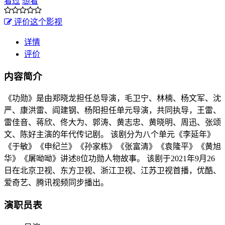
看过
想看
评价这个影视
详情
评价
内容简介
《功勋》是由郑晓龙担任总导演，毛卫宁、林楠、杨文军、沈
严、康洪雷、阎建钢、杨阳担任单元导演，共同执导，王雷、
雷佳音、蒋欣、佟大为、郭涛、黄志忠、黄晓明、周迅、张颂
文、陈好主演的年代传记剧。 该剧分为八个单元《李延年》
《于敏》《申纪兰》《孙家栋》《张富清》《袁隆平》《黄旭
华》《屠呦呦》讲述8位功勋人物故事。 该剧于2021年9月26
日在北京卫视、东方卫视、浙江卫视、江苏卫视首播，优酷、
爱奇艺、腾讯视频同步播出。
演职员表