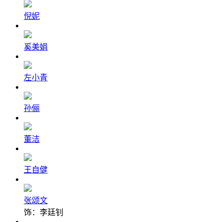
倪妮
奚美娟
左小青
孙俪
董洁
王自健
张颂文
饰：李廷钊