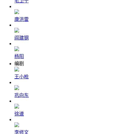
毛卫宁
康洪雷
阎建钢
杨阳
编剧
王小枪
巩向东
徐速
李修文