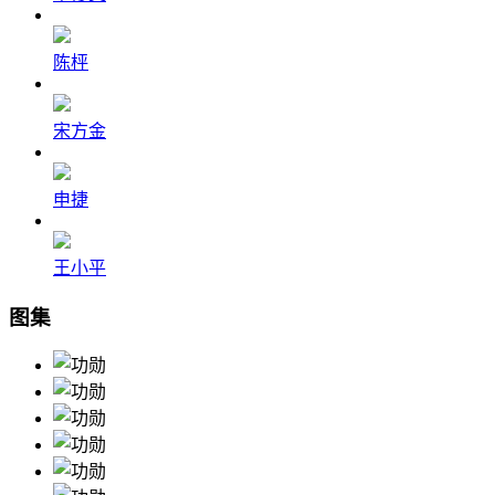
陈枰
宋方金
申捷
王小平
图集