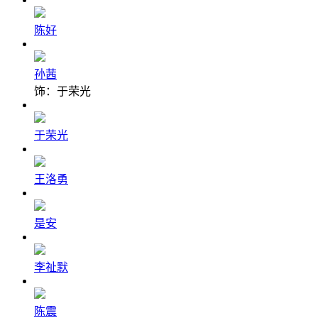
陈好
孙茜
饰：于荣光
于荣光
王洛勇
是安
李祉默
陈震