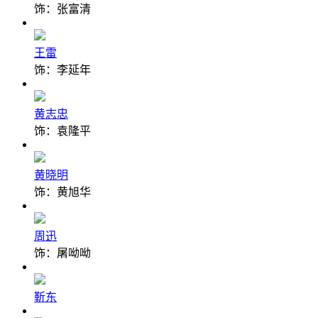
饰：张富清
王雷
饰：李延年
黄志忠
饰：袁隆平
黄晓明
饰：黄旭华
周迅
饰：屠呦呦
靳东