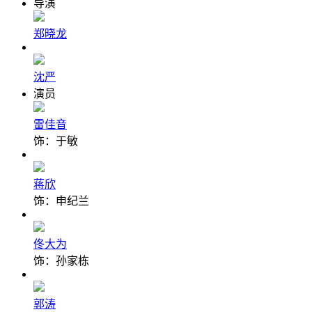
导演
郑晓龙
沈严
演员
雷佳音
饰：于敏
蒋欣
饰：申纪兰
佟大为
饰：孙家栋
郭涛