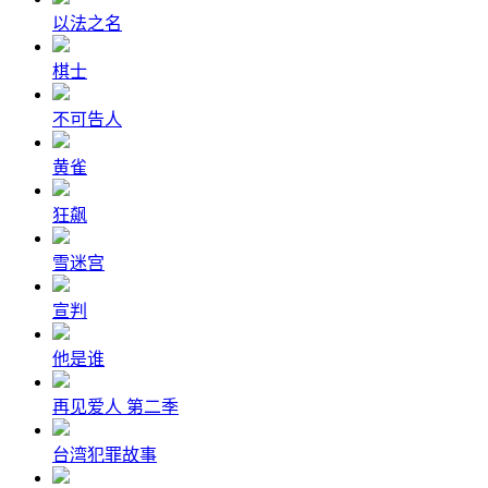
以法之名
棋士
不可告人
黄雀
狂飙
雪迷宫
宣判
他是谁
再见爱人 第二季
台湾犯罪故事