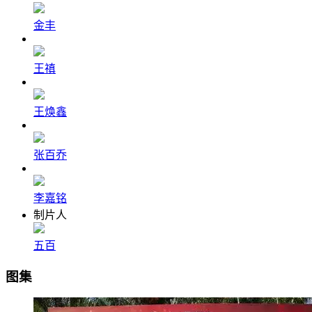
金丰
王禛
王焕鑫
张百乔
李嘉铭
制片人
五百
图集