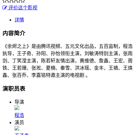
评价这个影视
详情
内容简介
《余烬之上》是由腾讯视频、五元文化出品，五百监制，程浩
执导，王子奇、孙阳、孙怡领衔主演，刘敏涛特别主演，张雨
剑、丁笑滢主演，陈若轩友情出演，黄维德、詹鑫、王宏、周
铁、王若珊、张淞、夏楠、秦雪、洪冰瑶、金丰、王禛、王焕
鑫、张百乔、李嘉铭特邀主演的电视剧 。
演职员表
导演
程浩
演员