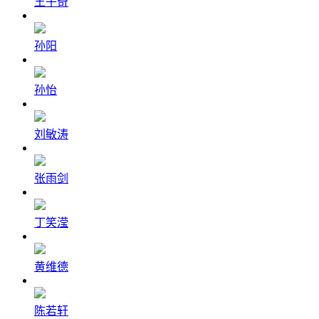
王子奇
孙阳
孙怡
刘敏涛
张雨剑
丁笑滢
黄维德
陈若轩