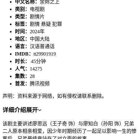
中文名称：
余烬之上
类别：
电视剧
类型：
剧情片
标签：
剧情 悬疑 犯罪
时间：
2024年
地区：
中国大陆
语言：
汉语普通话
IMDB：
tt29901919
时长：
45分钟
人气：
14275
集数：
28
首发：
腾讯视频
声明：资料来源于网络，如有侵权请联系删除。
详细介绍
展开
该剧主要讲述廖思远（王子奇 饰）与廖知白（孙阳 饰）兄弟
二人原本相亲相爱，因少年时期经历了一起足以影响一生的惨
案后，兄弟最终竟站在了对立面的故事。