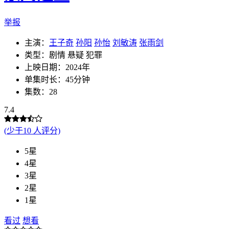
举报
主演：
王子奇
孙阳
孙怡
刘敏涛
张雨剑
类型：剧情 悬疑 犯罪
上映日期：2024年
单集时长：45分钟
集数：28
7.4
(少于10 人评分)
5星
4星
3星
2星
1星
看过
想看