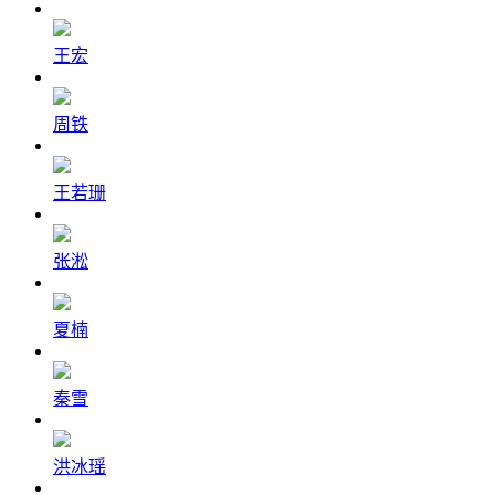
王宏
周铁
王若珊
张淞
夏楠
秦雪
洪冰瑶