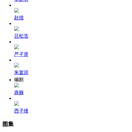
赵煊
吕松浩
严子贤
朱富润
编剧
高巍
西子绪
图集