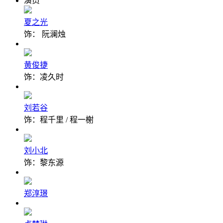
演员
夏之光
饰： 阮澜烛
黄俊捷
饰：凌久时
刘若谷
饰：程千里 / 程一榭
刘小北
饰：黎东源
郑淳璟