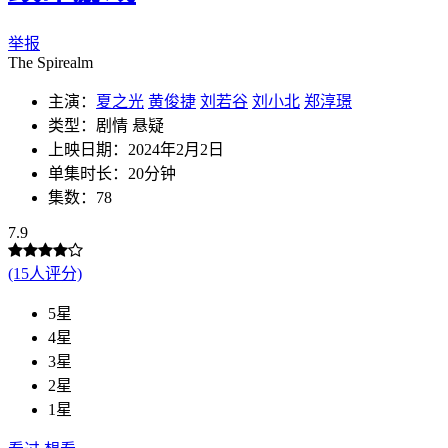
举报
The Spirealm
主演：
夏之光
黄俊捷
刘若谷
刘小北
郑淳璟
类型：剧情 悬疑
上映日期：2024年2月2日
单集时长：20分钟
集数：78
7.9
(15人评分)
5星
4星
3星
2星
1星