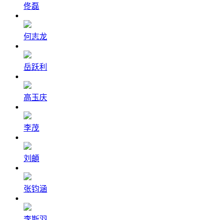
佟磊
何志龙
岳跃利
高玉庆
李茂
刘頔
张钧涵
李斯羽