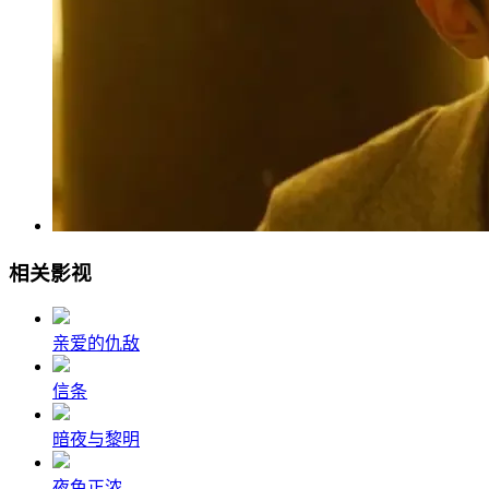
相关影视
亲爱的仇敌
信条
暗夜与黎明
夜色正浓