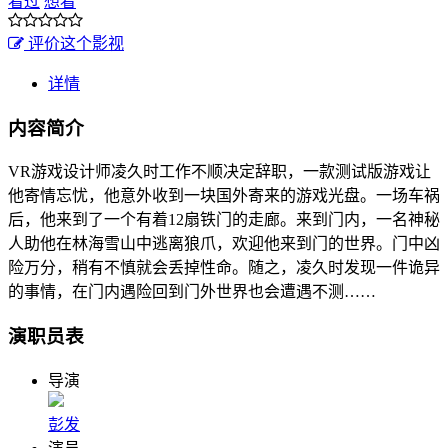
看过
想看
评价这个影视
详情
内容简介
VR游戏设计师凌久时工作不顺决定辞职，一款测试版游戏让
他寄情忘忧，他意外收到一块国外寄来的游戏光盘。一场车祸
后，他来到了一个有着12扇铁门的走廊。来到门内，一名神秘
人助他在林海雪山中逃离狼爪，欢迎他来到门的世界。门中凶
险万分，稍有不慎就会丢掉性命。随之，凌久时发现一件诡异
的事情，在门内遇险回到门外世界也会遭遇不测……
演职员表
导演
彭发