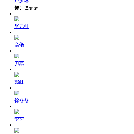
卢梦琳
饰：谭枣枣
张元帅
俞俙
尹蕊
翁虹
徐冬冬
李萍