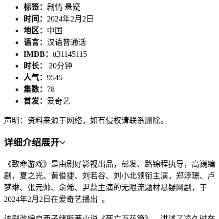
标签：
剧情 悬疑
时间：
2024年2月2日
地区：
中国
语言：
汉语普通话
IMDB：
tt31145115
时长：
20分钟
人气：
9545
集数：
78
首发：
爱奇艺
声明：资料来源于网络，如有侵权请联系删除。
详细介绍
展开
《致命游戏》是由剧好影视出品，彭发、路锦程执导，高巍编
剧，夏之光、黄俊捷、刘若谷、刘小北领衔主演，郑淳璟、卢
梦琳、张元帅、俞俙、尹蕊主演的无限流题材悬疑网剧，于
2024年2月2日在爱奇艺播出 。
该剧改编自西子绪所著小说《死亡万花筒》，讲述了凌久时在