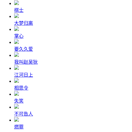
棋士
大梦归离
掌心
要久久爱
我叫赵吴狄
江河日上
相思令
失笑
不可告人
燃罪