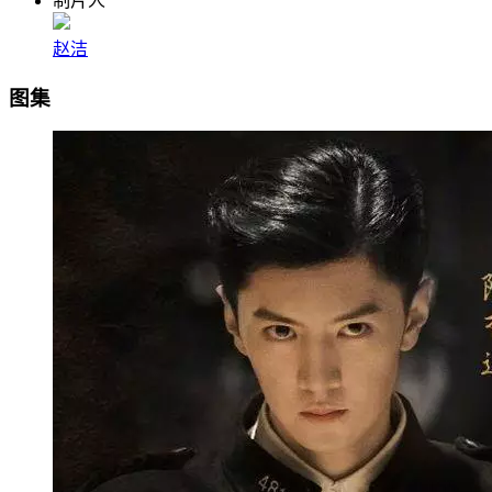
制片人
赵洁
图集