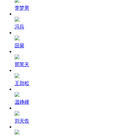
李梦男
冯兵
田昊
郭笑天
王劲松
温峥嵘
刘天佐