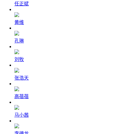
任正斌
黄维
孔琳
刘牧
张浩天
高蓓蓓
马小茜
李德龙