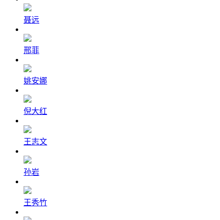
聂远
邢菲
姚安娜
倪大红
王志文
孙岩
王秀竹