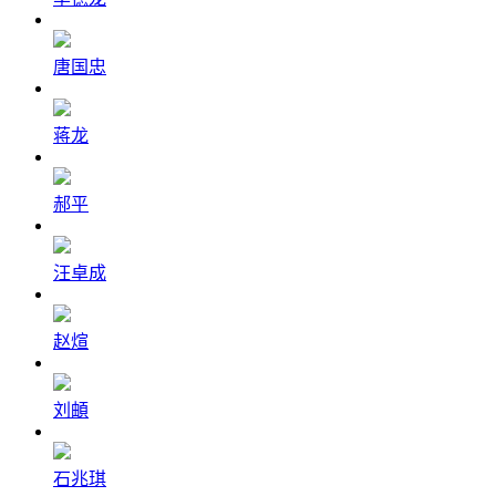
唐国忠
蒋龙
郝平
汪卓成
赵煊
刘頔
石兆琪