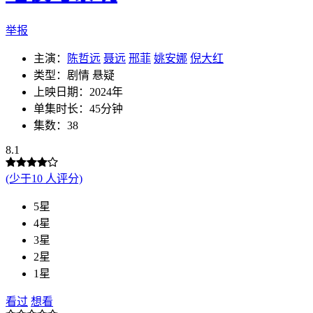
举报
主演：
陈哲远
聂远
邢菲
姚安娜
倪大红
类型：剧情 悬疑
上映日期：2024年
单集时长：45分钟
集数：38
8.1
(少于10 人评分)
5星
4星
3星
2星
1星
看过
想看