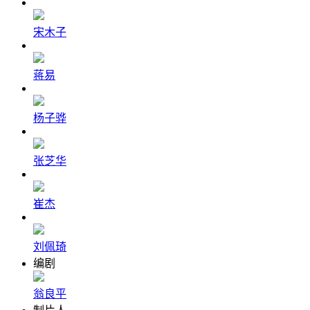
宋木子
蒋易
杨子骅
张芝华
崔杰
刘佩琦
编剧
翁良平