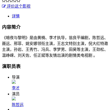
评价这个影视
详情
内容简介
《暗夜与黎明》是由黄楠、李才执导，翁良平编剧，陈哲远、
聂远、邢菲、姚安娜领衔主演，王志文特别主演，倪大红特邀
主演，孙岩、王秀竹、冯兵、李梦男、田昊等主演，王劲松、
温峥嵘、刘天佐、任正斌等友情出演的剧情类电视剧 。
演职员表
导演
李才
演员
陈哲远