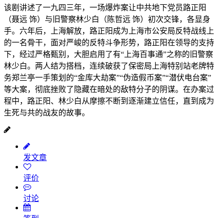
该剧讲述了一九四三年，一场爆炸案让中共地下党员路正阳
（聂远 饰）与旧警察林少白（陈哲远 饰）初次交锋，各显身
手。六年后，上海解放，路正阳成为上海市公安局反特战线上
的一名骨干，面对严峻的反特斗争形势，路正阳在领导的支持
下，经过严格甄别，大胆启用了有“上海百事通”之称的旧警察
林少白。两人结为搭档，连续破获了保密局上海特别站老牌特
务郑兰亭一手策划的“金库大劫案”“伪造假币案”“潜伏电台案”
等大案，彻底挫败了隐藏在暗处的敌特分子的阴谋。在办案过
程中，路正阳、林少白从摩擦不断到逐渐建立信任，直到成为
生死与共的战友的故事。
发文章
评价
讨论