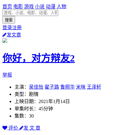
首页
电影
游戏
小说
动漫
人物
登录注册
发文章
你好，对方辩友2
举报
主演：
吴佳怡
翟子路
鲁照华
米咪
王泽轩
类型：剧情
上映日期：2021年1月14日
单集时长：45分钟
集数：30
评价
发 文 章