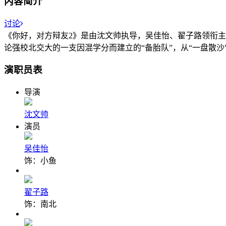
内容简介
讨论
《你好，对方辩友2》是由沈文帅执导，吴佳怡、翟子路领衔
论强校北交大的一支因混学分而建立的“备胎队”，从“一盘散沙”
演职员表
导演
沈文帅
演员
吴佳怡
饰：小鱼
翟子路
饰：南北