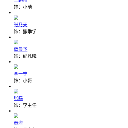
王路晴
饰：小晴
张乃天
饰：撒季学
蓝曼予
饰：纪凡曦
李一宁
饰：小哥
张磊
饰：李主任
秦海