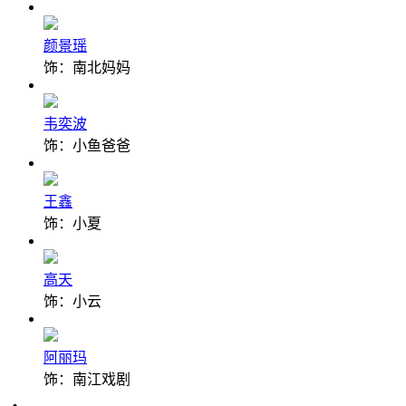
颜景瑶
饰：南北妈妈
韦奕波
饰：小鱼爸爸
王鑫
饰：小夏
高天
饰：小云
阿丽玛
饰：南江戏剧