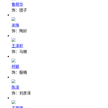
鲁照华
饰：团子
米咪
饰：陶好
王泽轩
饰：马楠
柯颖
饰：殷楠
陈泽
饰：刘彦泽