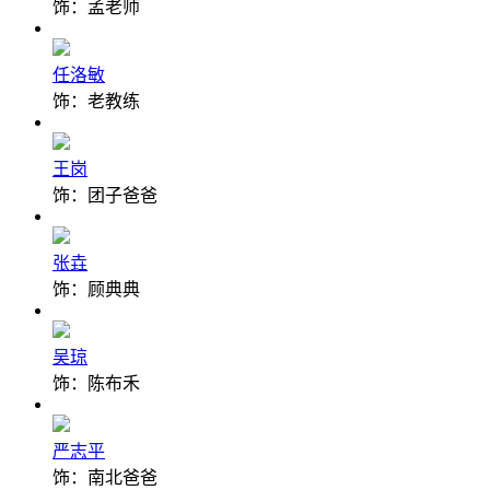
饰：孟老师
任洛敏
饰：老教练
王岗
饰：团子爸爸
张垚
饰：顾典典
吴琼
饰：陈布禾
严志平
饰：南北爸爸