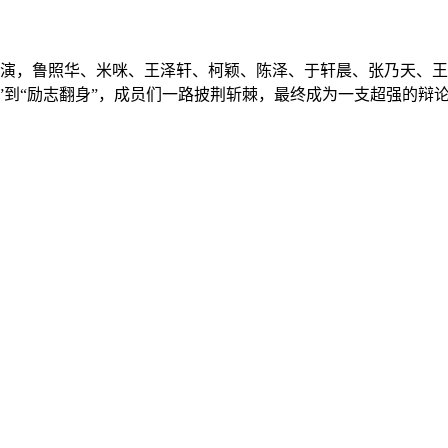
主演，鲁照华、米咪、王泽轩、柯颖、陈泽、于轩晨、张乃天、王
到“励志翻身”，成员们一路披荆斩棘，最终成为一支超强的辩论队伍