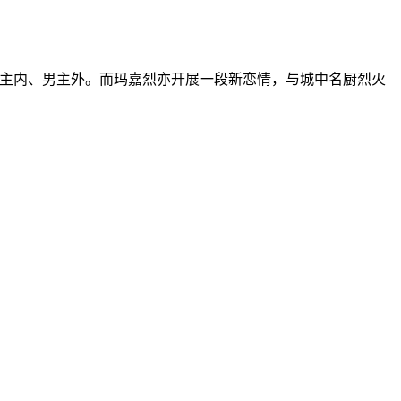
，女主内、男主外。而玛嘉烈亦开展一段新恋情，与城中名厨烈火