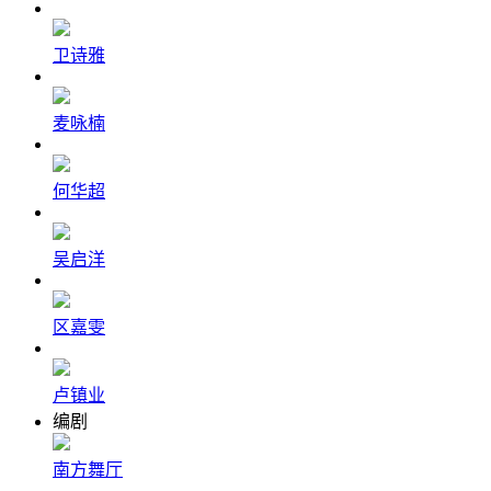
卫诗雅
麦咏楠
何华超
吴启洋
区嘉雯
卢镇业
编剧
南方舞厅