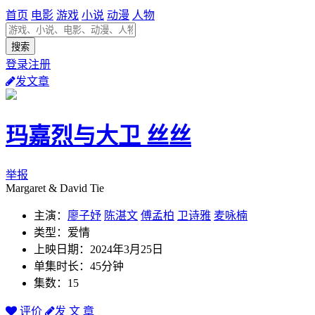
首页
电影
游戏
小说
动漫
人物
登录注册
发文章
玛嘉烈与大卫 丝丝
举报
Margaret & David Tie
主演：
廖子妤
陈湛文
傅孟柏
卫诗雅
麦咏楠
类型：爱情
上映日期：2024年3月25日
单集时长：45分钟
集数：15
评价
发 文 章