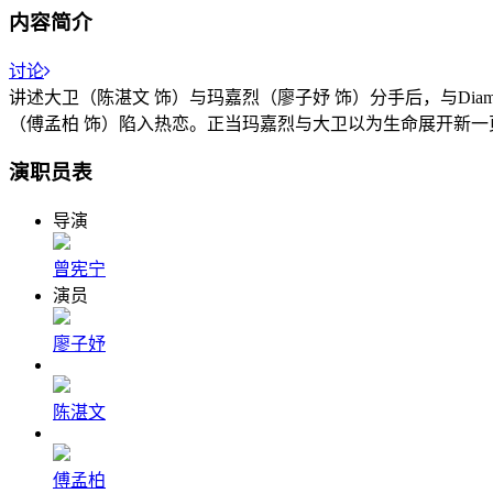
内容简介
讨论
讲述大卫（陈湛文 饰）与玛嘉烈（廖子妤 饰）分手后，与Di
（傅孟柏 饰）陷入热恋。正当玛嘉烈与大卫以为生命展开新
演职员表
导演
曾宪宁
演员
廖子妤
陈湛文
傅孟柏