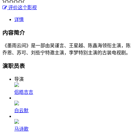
评价这个影视
详情
内容简介
《墨雨云间》是一部由吴谨言、王星越、陈鑫海领衔主演，陈
乔恩、苏可、刘些宁特邀主演，李梦特别主演的古装电视剧。
演职员表
导演
侣皓吉吉
白云默
马诗歌