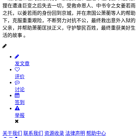
狸在遭逢巨变之后失去一切，受救命恩人、中书令之女姜若雨
之托，以姜若雨的身份回到京城，并在肃国公萧蘅等人的帮助
下，克服重重艰险，不断努力对抗不公，最终救出意外入狱的
父亲，并帮助萧蘅匡扶正义，守护黎民百姓，最终重获美好生
活的故事 。
发文章
评价
讨论
签到
举报
关于我们
联系我们
资源收录
法律声明
帮助中心