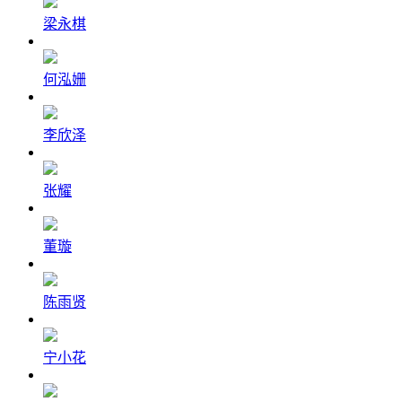
梁永棋
何泓姗
李欣泽
张耀
董璇
陈雨贤
宁小花