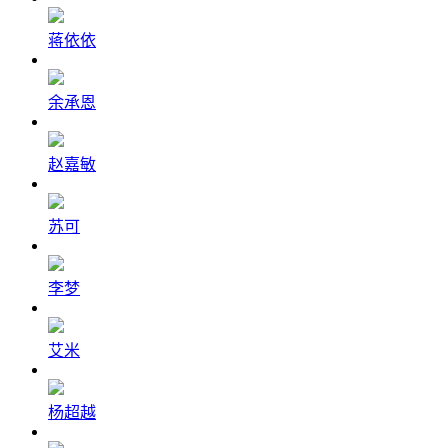
蒋依依
余承恩
赵嘉敏
苏可
李梦
艾米
杨超越