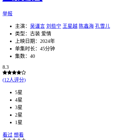
举报
主演：
吴谨言
刘些宁
王星越
陈鑫海
孔雪儿
类型：古装 爱情
上映日期：2024年
单集时长：45分钟
集数：40
8.3
(12人评分)
5星
4星
3星
2星
1星
看过
想看