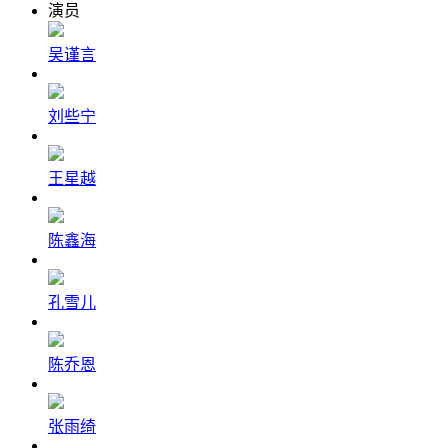
演员
吴谨言
刘些宁
王星越
陈鑫海
孔雪儿
陈乔恩
张雨绮