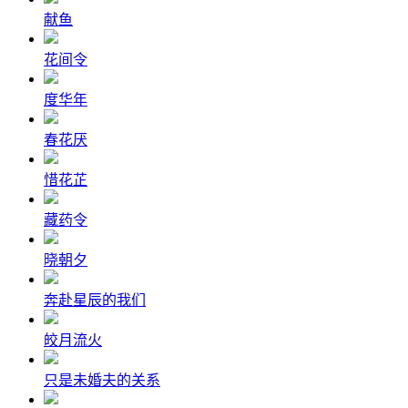
献鱼
花间令
度华年
春花厌
惜花芷
藏药令
晓朝夕
奔赴星辰的我们
皎月流火
只是未婚夫的关系