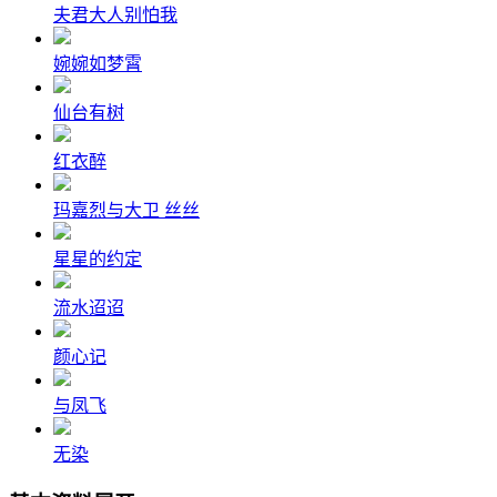
夫君大人别怕我
婉婉如梦霄
仙台有树
红衣醉
玛嘉烈与大卫 丝丝
星星的约定
流水迢迢
颜心记
与凤飞
无染