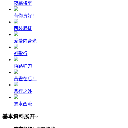
夜幕将至
有你真好！
西装暴徒
爱爱内含光
战歌行
陌路狂刀
黄雀在后！
恶行之外
怒水西流
基本资料
展开