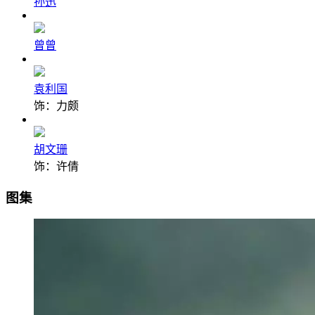
孙迅
曾曾
袁利国
饰：力颇
胡文珊
饰：许倩
图集