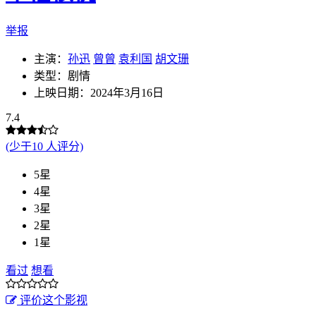
举报
主演：
孙迅
曾曾
袁利国
胡文珊
类型：剧情
上映日期：2024年3月16日
7.4
(少于10 人评分)
5星
4星
3星
2星
1星
看过
想看
评价这个影视