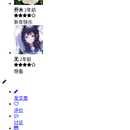
乔木
2年前
新年快乐
无
2年前
想看
发文章
评价
讨论