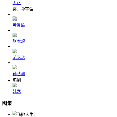
尹正
饰：孙宇强
黄景瑜
张本煜
范丞丞
孙艺洲
编剧
韩寒
图集