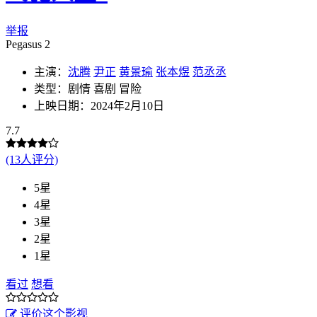
举报
Pegasus 2
主演：
沈腾
尹正
黄景瑜
张本煜
范丞丞
类型：剧情 喜剧 冒险
上映日期：2024年2月10日
7.7
(13人评分)
5星
4星
3星
2星
1星
看过
想看
评价这个影视