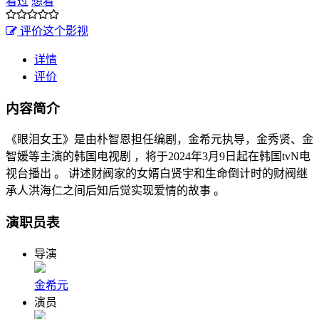
看过
想看
评价这个影视
详情
评价
内容简介
《眼泪女王》是由朴智恩担任编剧，金希元执导，金秀贤、金
智媛等主演的韩国电视剧 ，将于2024年3月9日起在韩国tvN电
视台播出 。 讲述财阀家的女婿白贤宇和生命倒计时的财阀继
承人洪海仁之间后知后觉实现爱情的故事 。
演职员表
导演
金希元
演员