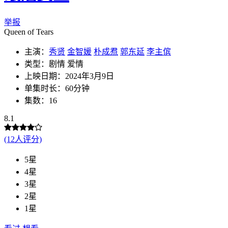
举报
Queen of Tears
主演：
秀贤
金智媛
朴成焄
郭东延
李主傧
类型：剧情 爱情
上映日期：2024年3月9日
单集时长：60分钟
集数：16
8.1
(12人评分)
5星
4星
3星
2星
1星