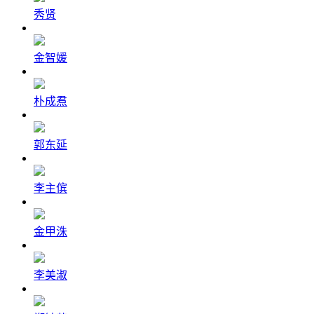
秀贤
金智媛
朴成焄
郭东延
李主傧
金甲洙
李美淑