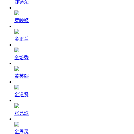
郑镇荣
罗映姬
金正兰
全培秀
黄英熙
金道贤
张允珠
金周灵