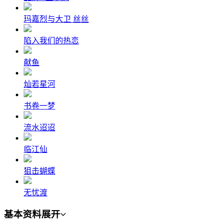
玛嘉烈与大卫 丝丝
陷入我们的热恋
献鱼
灿若星河
书卷一梦
流水迢迢
临江仙
狙击蝴蝶
无忧渡
基本资料
展开