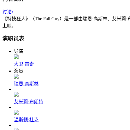
讨论
《特技狂人》（The Fall Guy）是一部由瑞恩·高斯林、艾
上映。
演职员表
导演
大卫·雷奇
演员
瑞恩·高斯林
艾米莉·布朗特
温斯顿·杜克