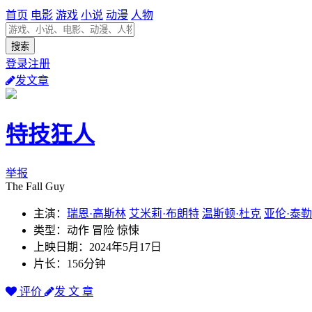
首页
电影
游戏
小说
动漫
人物
登录注册
发文章
特技狂人
举报
The Fall Guy
主演：
瑞恩·高斯林
艾米莉·布朗特
温斯顿·杜克
亚伦·泰勒
类型：动作 冒险 惊悚
上映日期：2024年5月17日
片长：156分钟
评价
发 文 章