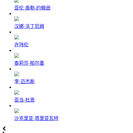
亚伦·泰勒-约翰逊
汉娜·沃丁厄姆
许玮伦
泰莉莎·帕尔墨
李·迈杰斯
亚当·杜恩
沙克里亚·塔里亚瓦特