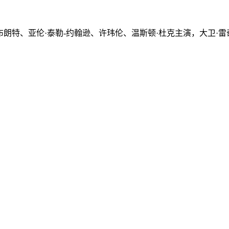
米莉·布朗特、亚伦·泰勒-约翰逊、许玮伦、温斯顿·杜克主演，大卫·