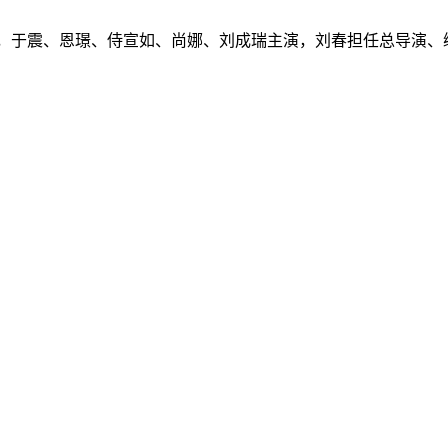
衔主演，于震、恩璟、侍宣如、尚娜、刘成瑞主演，刘春担任总导演、