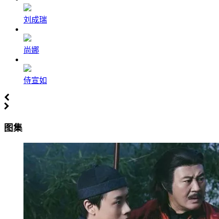
刘成瑞
尚娜
侍宣如
图集