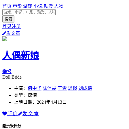
首页
电影
游戏
小说
动漫
人物
登录注册
发文章
人偶新娘
举报
Doll Bride
主演：
何中华
陈信喆
于震
恩璟
刘成瑞
类型：惊悚
上映日期：2024年4月13日
评价
发 文 章
酷乐米评分