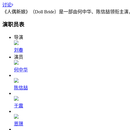
讨论
《人偶新娘》（Doll Bride）是一部由何中华、陈信喆领
演职员表
导演
刘春
演员
何中华
陈信喆
于震
恩璟