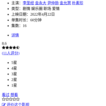
主演：
李圣经
金永大
尹仲勋
金允慧
朴素珍
类型：剧情 娱乐圈 职场 爱情
上映日期：2022年4月22日
单集时长：60分钟
集数：16
详情
8.6
(11人评分)
5星
4星
3星
2星
1星
看过
想看
评价这个影视