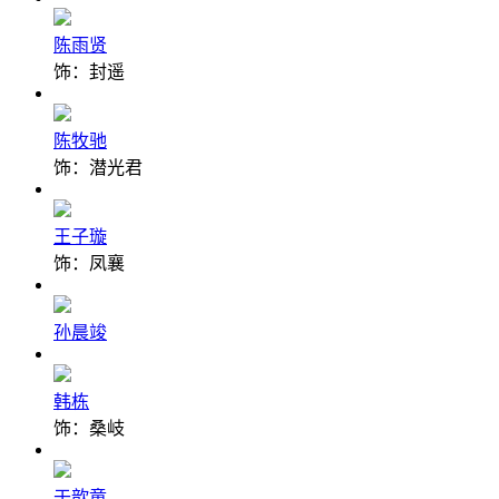
陈雨贤
饰：封遥
陈牧驰
饰：潜光君
王子璇
饰：凤襄
孙晨竣
韩栋
饰：桑岐
于歆童