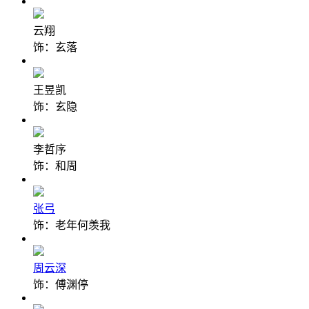
云翔
饰：玄落
王昱凯
饰：玄隐
李哲序
饰：和周
张弓
饰：老年何羡我
周云深
饰：傅渊停