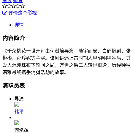
看过
想看
评价这个影视
详情
内容简介
《千朵桃花一世开》由何澍培导演，随宇而安、白鹤编剧，张
彬彬、孙珍妮等主演。该剧讲述上古时期人皇昭明牺牲后，其
爱人混沌珠布下轮回之局，万世之后二人转世重逢，历经种种
磨难最终携手消弭浩劫的故事。
演职员表
导演
韩平
何泓辉