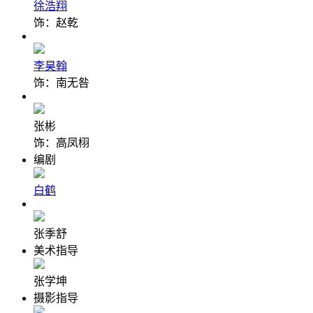
徐浩翔
饰：赵乾
李昊翰
饰：南无咎
张彬
饰：高凤栩
编剧
白鹤
张季舒
美术指导
张学坤
摄影指导