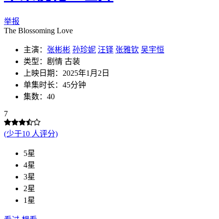
举报
The Blossoming Love
主演：
张彬彬
孙珍妮
汪铎
张雅钦
吴宇恒
类型：剧情 古装
上映日期：2025年1月2日
单集时长：45分钟
集数：40
7
(少于10 人评分)
5星
4星
3星
2星
1星