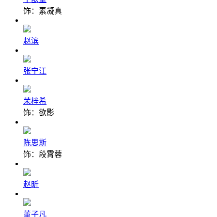
饰：素凝真
赵滨
张宁江
荣梓希
饰：欲影
陈思斯
饰：段霄蓉
赵昕
董子凡