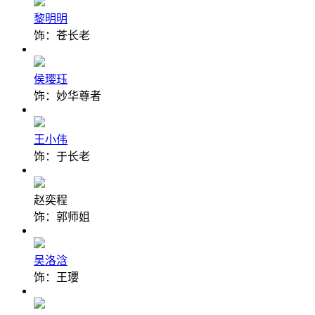
黎明明
饰：苍长老
侯璎珏
饰：妙华尊者
王小伟
饰：于长老
赵奕程
饰：郭师姐
吴洛浛
饰：王瓔