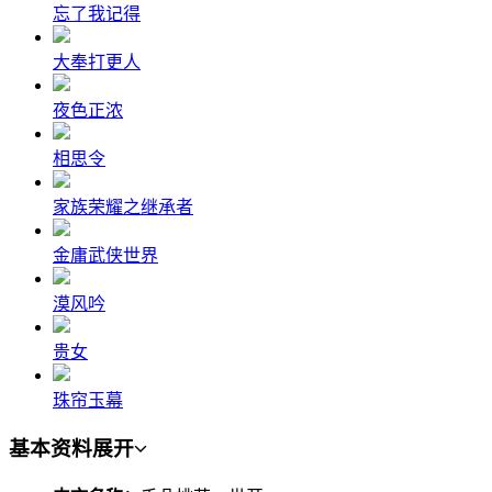
忘了我记得
大奉打更人
夜色正浓
相思令
家族荣耀之继承者
金庸武侠世界
漠风吟
贵女
珠帘玉幕
基本资料
展开