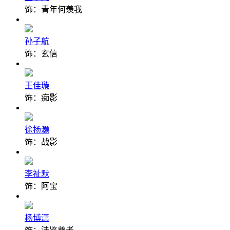
饰：青年何羡我
孙子航
饰：玄信
王佳璇
饰：痴影
徐扬灏
饰：战影
李祉默
饰：阿宝
杨博潇