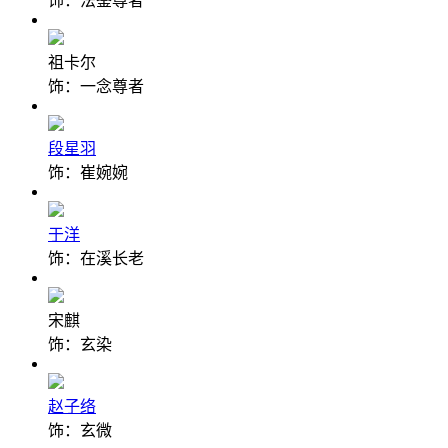
饰：法鉴尊者
祖卡尔
饰：一念尊者
段星羽
饰：崔婉婉
于洋
饰：在溪长老
宋麒
饰：玄染
赵子络
饰：玄微