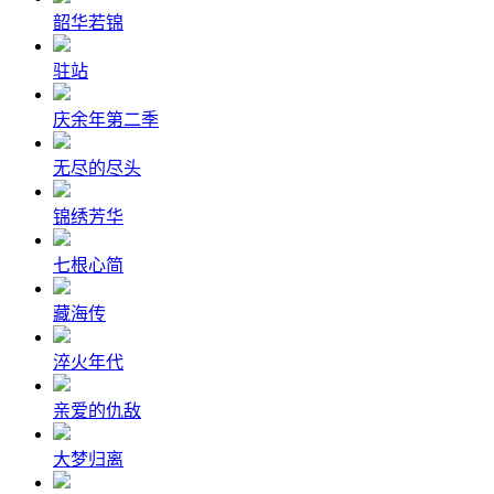
韶华若锦
驻站
庆余年第二季
无尽的尽头
锦绣芳华
七根心简
藏海传
淬火年代
亲爱的仇敌
大梦归离