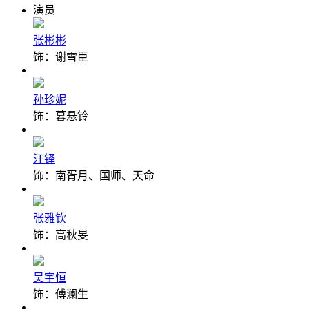
演员
张彬彬
饰：谢雪臣
孙珍妮
饰：暮悬铃
汪铎
饰：南胥月、国师、天命
张雅钦
饰：高秋旻
吴宇恒
饰：傅澜生