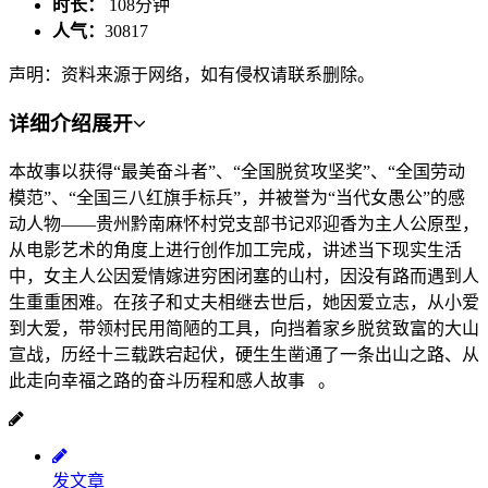
时长：
108分钟
人气：
30817
声明：资料来源于网络，如有侵权请联系删除。
详细介绍
展开
本故事以获得“最美奋斗者”、“全国脱贫攻坚奖”、“全国劳动
模范”、“全国三八红旗手标兵”，并被誉为“当代女愚公”的感
动人物——贵州黔南麻怀村党支部书记邓迎香为主人公原型，
从电影艺术的角度上进行创作加工完成，讲述当下现实生活
中，女主人公因爱情嫁进穷困闭塞的山村，因没有路而遇到人
生重重困难。在孩子和丈夫相继去世后，她因爱立志，从小爱
到大爱，带领村民用简陋的工具，向挡着家乡脱贫致富的大山
宣战，历经十三载跌宕起伏，硬生生凿通了一条出山之路、从
此走向幸福之路的奋斗历程和感人故事 。
发文章