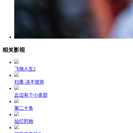
相关影视
飞驰人生2
扫黑·决不放弃
云边有个小卖部
第二十条
灿烂的她