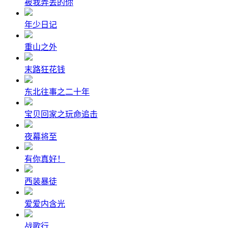
被我弄丢的你
年少日记
重山之外
末路狂花钱
东北往事之二十年
宝贝回家之玩命追击
夜幕将至
有你真好！
西装暴徒
爱爱内含光
战歌行