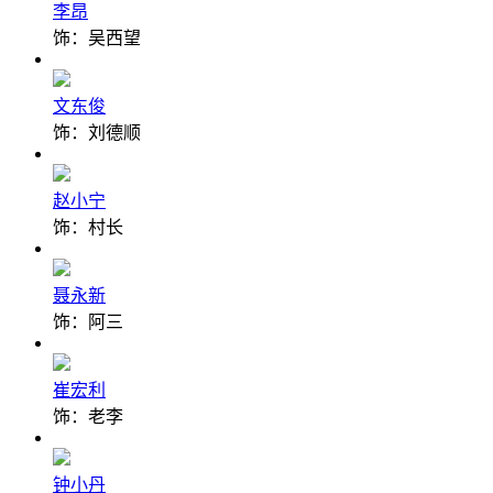
李昂
饰：吴西望
文东俊
饰：刘德顺
赵小宁
饰：村长
聂永新
饰：阿三
崔宏利
饰：老李
钟小丹