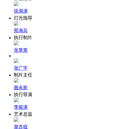
徐海涛
灯光指导
邢海兵
执行制片
张莘荣
张广宇
制片主任
聂永新
执行导演
李振涛
艺术总监
单亦收