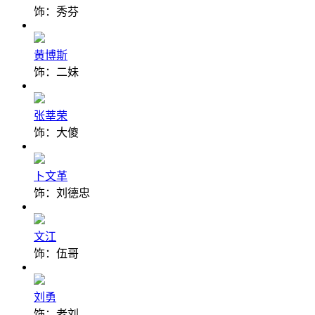
饰：秀芬
黄博斯
饰：二妹
张莘荣
饰：大傻
卜文革
饰：刘德忠
文江
饰：伍哥
刘勇
饰：老刘