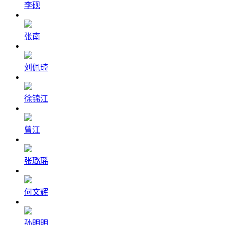
李砚
张南
刘佩琦
徐锦江
曾江
张璐瑶
何文辉
孙明明