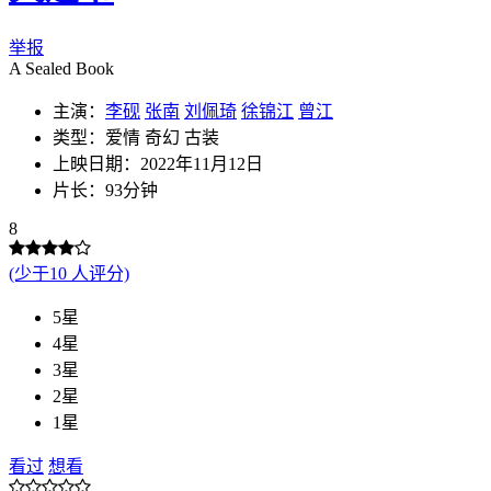
举报
A Sealed Book
主演：
李砚
张南
刘佩琦
徐锦江
曾江
类型：爱情 奇幻 古装
上映日期：2022年11月12日
片长：93分钟
8
(少于10 人评分)
5星
4星
3星
2星
1星
看过
想看