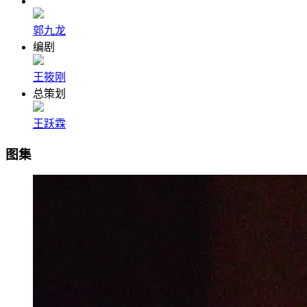
郭九龙
编剧
王筱刚
总策划
王跃霖
图集