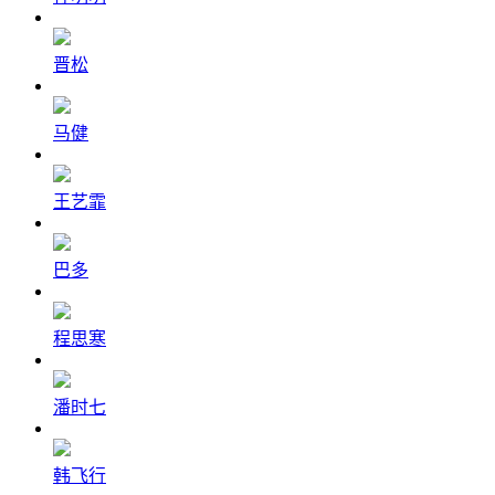
晋松
马健
王艺霏
巴多
程思寒
潘时七
韩飞行