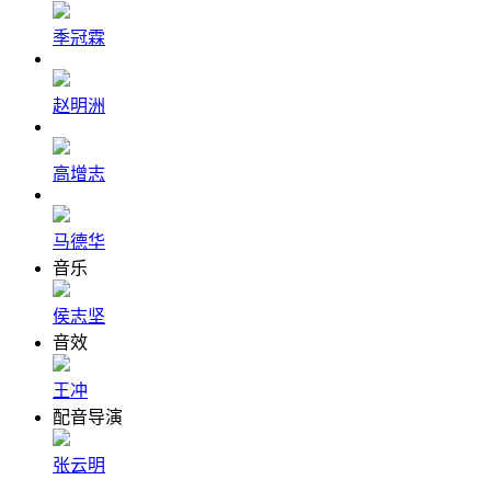
季冠霖
赵明洲
高增志
马德华
音乐
侯志坚
音效
王冲
配音导演
张云明