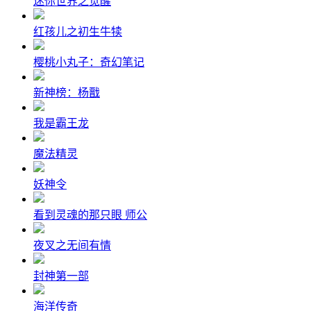
迷你世界之觉醒
红孩儿之初生牛犊
樱桃小丸子：奇幻笔记
新神榜：杨戬
我是霸王龙
魔法精灵
妖神令
看到灵魂的那只眼 师公
夜叉之无间有情
封神第一部
海洋传奇