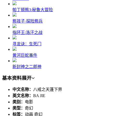
帕丁顿熊3:秘鲁大冒险
熊孩子·探险熊兵
指环王:洛汗之战
寻龙诀：生死门
黄河巨蛇事件
新封神之二郎神
基本资料
展开
中文名称：
八戒之天蓬下界
英文名称：
BA JIE
类别：
电影
类型：
奇幻
标签：
动画 奇幻