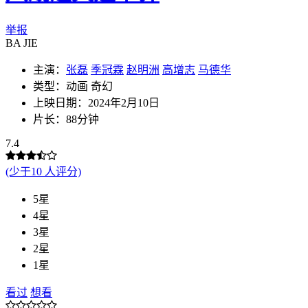
举报
BA JIE
主演：
张磊
季冠霖
赵明洲
高增志
马德华
类型：动画 奇幻
上映日期：2024年2月10日
片长：88分钟
7.4
(少于10 人评分)
5星
4星
3星
2星
1星
看过
想看