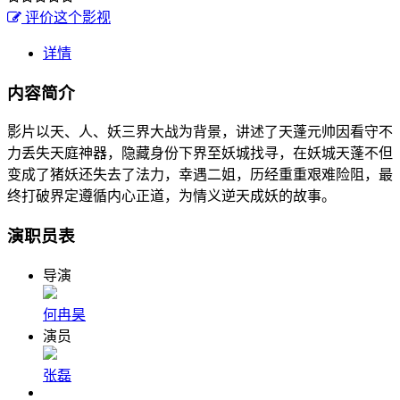
评价这个影视
详情
内容简介
影片以天、人、妖三界大战为背景，讲述了天蓬元帅因看守不
力丢失天庭神器，隐藏身份下界至妖城找寻，在妖城天蓬不但
变成了猪妖还失去了法力，幸遇二姐，历经重重艰难险阻，最
终打破界定遵循内心正道，为情义逆天成妖的故事。
演职员表
导演
何冉昊
演员
张磊