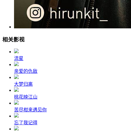
相关影视
流星
亲爱的仇敌
大梦归离
桃花映江山
苦尽柑来遇见你
忘了我记得