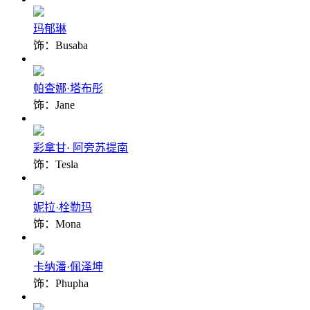
玛郁琳
饰：Busaba
帕查娜·塔布彤
饰：Jane
彩拿甘· 阿旁苏提南
饰：Tesla
妮拉·栓勒玛
饰：Mona
卡纳潘·佩泽坤
饰：Phupha