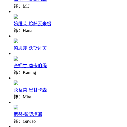
饰：M.J.
婉维茉·珍萨瓦米缇
饰：Hana
帕恩莎·沃斯拜茵
查妮甘·唐卡伯缇
饰：Kaning
永瓦蕾·恩甘卡森
饰：Mira
尼替·柴契塔通
饰：Gawao