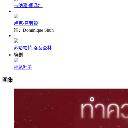
卡纳潘·佩泽坤
卢克·普劳顿
饰：Dominique Shun
苏哈帕特·洛瓦查林
编剧
神尾叶子
图集