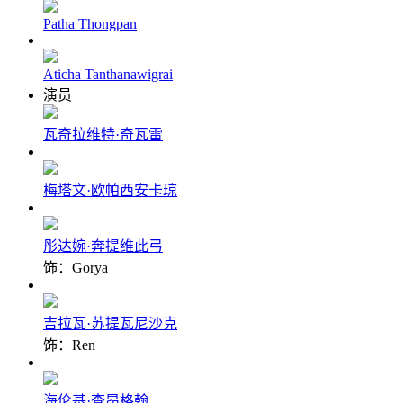
Patha Thongpan
Aticha Tanthanawigrai
演员
瓦奇拉维特·奇瓦雷
梅塔文·欧帕西安卡琼
彤达婉·奔提维此弓
饰：Gorya
吉拉瓦·苏提瓦尼沙克
饰：Ren
海伦基·查昂格翰