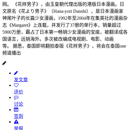
网。 《花样男子》，由玉皇朝代理出版的港版日本漫画。日
文原名《花より男子》（Hana-yori Danshi），是日本漫画家
神尾叶子的长篇少女漫画，1992年至2004年在集英社的漫画杂
志《Margaret》上连载，并发行了37册的单行本，销量超过
5900万册，霸占了日本第一畅销少女漫画的宝座，被翻译成各
国语言，远销海外。多次被改编成电视剧、电影、动画
等。 据悉，泰国即将翻拍泰版《花样男子》，将会在泰国one
频道播出
发文章
评价
讨论
签到
举报