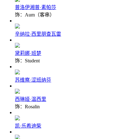
普洛伊湘普·素帕莎
饰：Aum（客串）
辛纳拉·西里朋查瓦雷
黛莉娜·班楚
饰：Student
苏维察·涩班纳芬
西琳娅·温西里
饰：Rosalin
凯·乐希迪柴