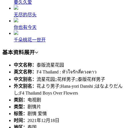
要久久爱
无尽的尽头
你也有今天
千朵桃花一世开
基本资料
展开
中文名称：
泰版流星花园
英文名称：
F4 Thailand : หัวใจรักสี่ดวงดาว
中文别名：
流星花园;;花样男子;;泰版花样男子
外文别名：
花より男子;Hana-yori Danshi ;はなよりだん
し;F4 Thailand Boys Over Flowers
类别：
电视剧
类型：
剧情片
标签：
剧情 爱情
时间：
2021年12月18日
地区：
泰国