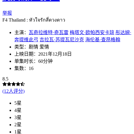
举报
F4 Thailand : หัวใจรักสี่ดวงดาว
主演：
瓦奇拉维特·奇瓦雷
梅塔文·欧帕西安卡琼
彤达婉·
奔提维此弓
吉拉瓦·苏提瓦尼沙克
海伦基·查昂格翰
类型：剧情 爱情
上映日期：2021年12月18日
单集时长：60分钟
集数：16
8.5
(12人评分)
5星
4星
3星
2星
1星