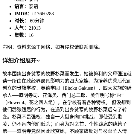
语言：
泰语
IMDB：
tt13660288
时长：
60分钟
人气：
21013
集数：
16
声明：资料来源于网络，如有侵权请联系删除。
详细介绍
展开
故事围绕出身贫寒的牧野杉菜而发生，她被势利的父母强迫就
读一所由在政经界最具影响力的四大家族，为培养优秀后代而
创立的贵族学校：英德学园（Eitoku Gakuen），四大家族的继
承人──道明寺司、花泽类、西门总二郎、美作明号称“F4”
（Flower 4、花之四人组），在学校有着各种特权。 但没想到
他们嚣张跋扈的行为，在遇到出身贫寒的牧野杉菜后有了转
变。杉菜不畏强权，独自一人挺身向F4挑战，即使受到欺
凌，仍不肯向他们低头；而身为F4之首，个性跋扈的纨绔子
弟——道明寺竟然因此欣赏她，不顾家族反对与杉菜坠入情