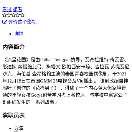
看过
想看
评价这个影视
详情
内容简介
《流星花园》是由Patha Thongpan执导，瓦奇拉维特·奇瓦雷、
彤达婉·奔提维此弓、梅塔文·欧帕西安卡琼、吉拉瓦·苏提瓦尼
沙克、海伦基·查昂格翰主演的泰国青春校园偶像剧，于2021
年12月18日在泰国GMM 25电视台及Viu播出 。 该剧改编自神
尾叶子创作的《花样男子》 ，讲述了一个内心强大但家境普
通的年轻女孩Gorya刻苦学习考上名校后，与学校中富家公子
哥组织发生的一系列故事 。
演职员表
导演