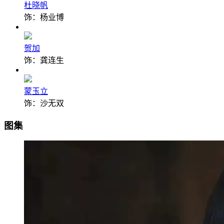
杜晓帆
饰：杨业博
贺加
饰：龚连生
蒙玉立
饰：沙无双
图集