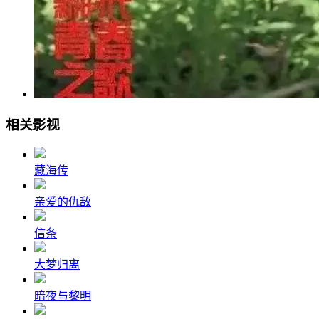
相关影视
藏海传
亲爱的仇敌
信条
大梦归离
暗夜与黎明