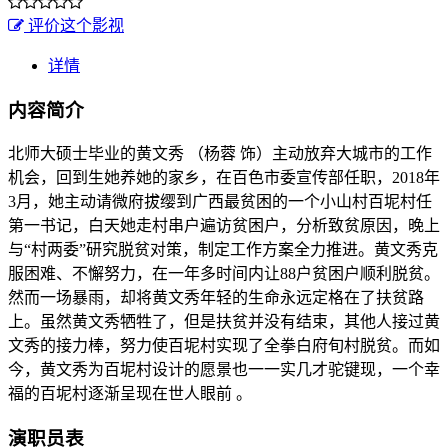
评价这个影视
详情
内容简介
北师大硕士毕业的黄文秀 （杨蓉 饰）主动放弃大城市的工作
机会，回到生她养她的家乡，在百色市委宣传部任职，2018年
3月，她主动请微府拔缨到广西最贫困的一个小山村百坭村任
第一书记，白天她走村串户遍访贫困户，分析致贫原因，晚上
与“村两委”研究脱贫对策，制定工作方案全力推进。黄文秀克
服困难、不懈努力，在一年多时间内让88户贫困户顺利脱贫。
然而一场暴雨，却将黄文秀年轻的生命永远定格在了扶贫路
上。虽然黄文秀牺牲了，但是扶贫并没有结束，其他人接过黄
文秀的接力棒，努力使百坭村实现了全拳白府旬村脱贫。而如
今，黄文秀为百坭村设计的愿景也一一实几才驼键现，一个幸
福的百坭村逐渐呈现在世人眼前 。
演职员表