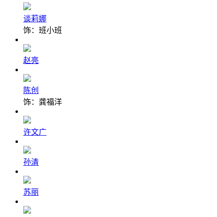
谈莉娜
饰：班小班
赵亮
陈创
饰：龚福洋
许文广
孙清
苏丽