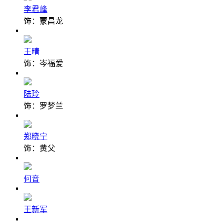
李君峰
饰：蒙昌龙
王晴
饰：岑福爱
陆玲
饰：罗梦兰
郑晓宁
饰：黄父
何音
王新军