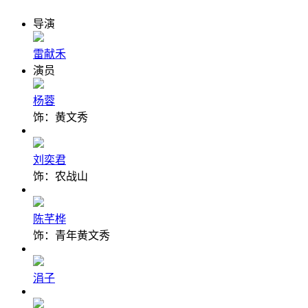
导演
雷献禾
演员
杨蓉
饰：黄文秀
刘奕君
饰：农战山
陈芊桦
饰：青年黄文秀
涓子