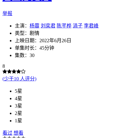
举报
主演：
杨蓉
刘奕君
陈芊桦
涓子
李君峰
类型：剧情
上映日期：2022年6月26日
单集时长：45分钟
集数：30
8
(少于10 人评分)
5星
4星
3星
2星
1星
看过
想看