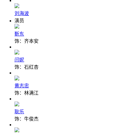
刘海波
演员
靳东
饰：齐本安
闫妮
饰：石红杏
黄志忠
饰：林满江
耿乐
饰：牛俊杰