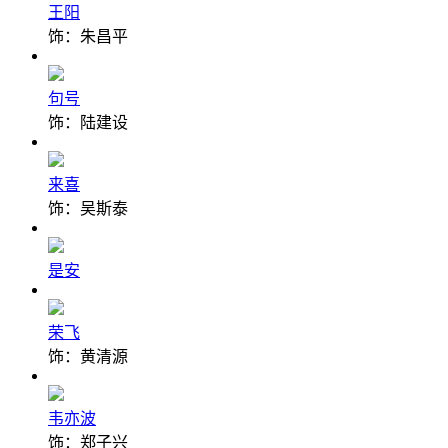
王阳
饰：朱昌平
句号
饰：陆建设
来喜
饰：吴斯泰
是安
荣飞
饰：黄清源
韦亦波
饰：郑子兴