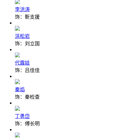
李洪涛
饰：靳支援
涂松岩
饰：刘立国
代露娃
饰：吕佳佳
秦焰
饰：秦检查
丁勇岱
饰：傅长明