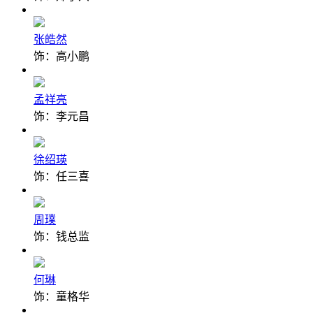
张皓然
饰：高小鹏
孟祥亮
饰：李元昌
徐绍瑛
饰：任三喜
周璞
饰：钱总监
何琳
饰：童格华