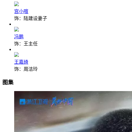
宫小喧
饰：陆建设妻子
冯鹏
饰：王主任
王嘉绮
饰：周洁玲
图集