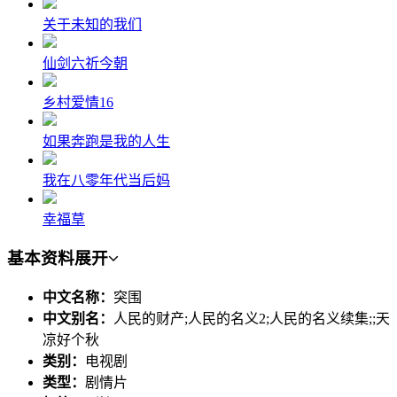
关于未知的我们
仙剑六祈今朝
乡村爱情16
如果奔跑是我的人生
我在八零年代当后妈
幸福草
基本资料
展开
中文名称：
突围
中文别名：
人民的财产;人民的名义2;人民的名义续集;;天
凉好个秋
类别：
电视剧
类型：
剧情片