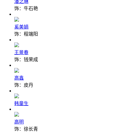
潘之琳
饰：牛石艳
奚美娟
饰：程端阳
王景春
饰：钱荣成
高鑫
饰：皮丹
韩童生
高明
饰：徐长青