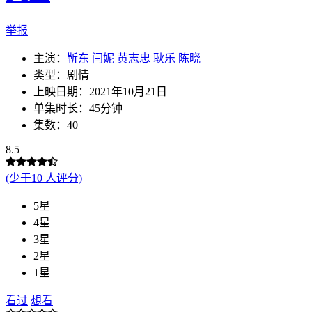
举报
主演：
靳东
闫妮
黄志忠
耿乐
陈晓
类型：剧情
上映日期：2021年10月21日
单集时长：45分钟
集数：40
8.5
(少于10 人评分)
5星
4星
3星
2星
1星
看过
想看