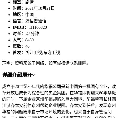
标签：
剧情
时间：
2021年10月21日
地区：
中国
语言：
汉语普通话
IMDB：
tt11166820
时长：
45分钟
人气：
8489
集数：
40
首发：
浙江卫视;东方卫视
声明：资料来源于网络，如有侵权请联系删除。
详细介绍
展开
成立于20世纪30年代的华福公司是新中国第一批国有企业，改
革开放后成长为综合性的央企集团。在华福即将迎来80年华诞
的同时，下属企业京州华福却陷入巨大困境，华福董事长林满
江派齐本安前往京州帮助企业脱困。齐本安到任后，发现京州
华福的问题既来自于市场环境的变化，也来自于自身管理问