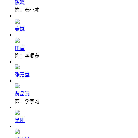
陈晓
饰：秦小冲
秦岚
田雷
饰：李顺东
张嘉益
黄品沅
饰：李学习
吴刚