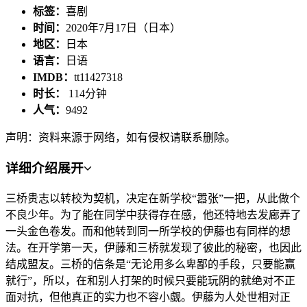
标签：
喜剧
时间：
2020年7月17日（日本）
地区：
日本
语言：
日语
IMDB：
tt11427318
时长：
114分钟
人气：
9492
声明：资料来源于网络，如有侵权请联系删除。
详细介绍
展开
三桥贵志以转校为契机，决定在新学校“嚣张”一把，从此做个
不良少年。为了能在同学中获得存在感，他还特地去发廊弄了
一头金色卷发。而和他转到同一所学校的伊藤也有同样的想
法。在开学第一天，伊藤和三桥就发现了彼此的秘密，也因此
结成盟友。三桥的信条是“无论用多么卑鄙的手段，只要能赢
就行”，所以，在和别人打架的时候只要能玩阴的就绝对不正
面对抗，但他真正的实力也不容小觑。伊藤为人处世相对正