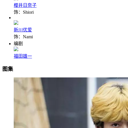
樱井日奈子
饰：Shiori
新川优爱
饰：Nami
编剧
福田雄一
图集