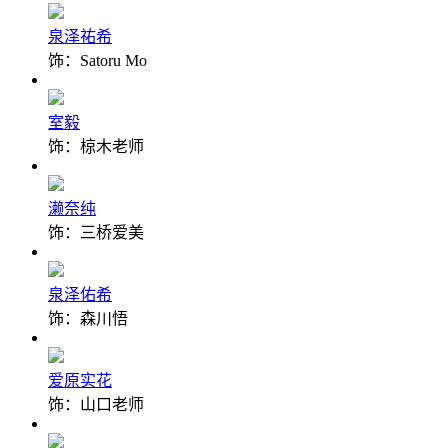
泉泽祐希
饰：Satoru Mo
室毅
饰：椋木老师
濑奈纯
饰：三桥爱美
泉泽佑希
饰：森川悟
爱原实花
饰：山口老师