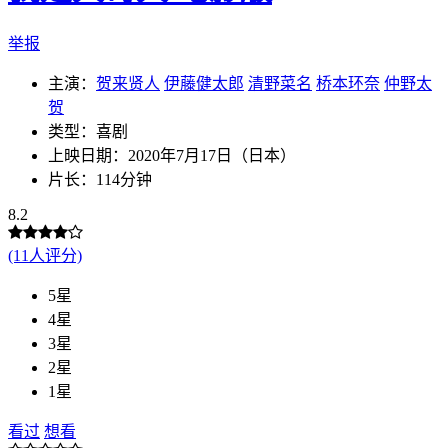
举报
主演：
贺来贤人
伊藤健太郎
清野菜名
桥本环奈
仲野太
贺
类型：喜剧
上映日期：2020年7月17日（日本）
片长：114分钟
8.2
(11人评分)
5星
4星
3星
2星
1星
看过
想看