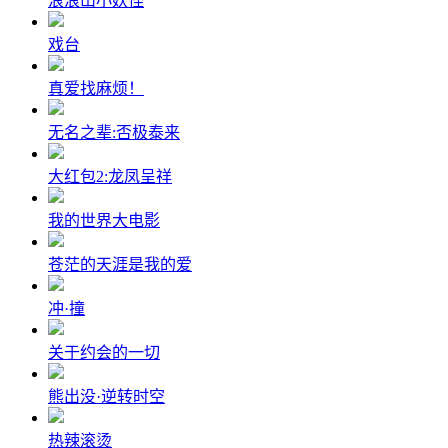
浪浪山小妖怪
戏台
真爱找麻烦！
无名之辈:否极泰来
大红包2:龙凤呈祥
我的世界大电影
苍茫的天涯是我的爱
冲·撞
关于约会的一切
熊出没·逆转时空
热辣滚烫