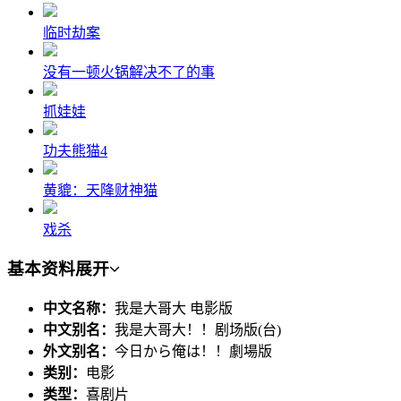
临时劫案
没有一顿火锅解决不了的事
抓娃娃
功夫熊猫4
黄貔：天降财神猫
戏杀
基本资料
展开
中文名称：
我是大哥大 电影版
中文别名：
我是大哥大！！剧场版(台)
外文别名：
今日から俺は！！劇場版
类别：
电影
类型：
喜剧片