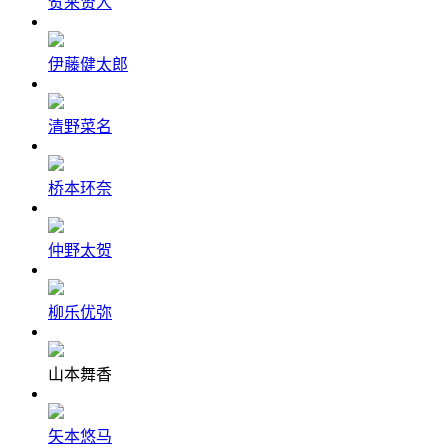
贺来贤人
伊藤健太郎
清野菜名
桥本环奈
仲野太贺
柳乐优弥
山本舞香
矢本悠马