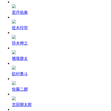
若月佑美
柾木玲弥
铃木伸之
猪塚健太
矶村勇斗
佐藤二朗
吉田钢太郎