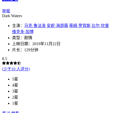
举报
Dark Waters
主演：
马克·鲁法洛
安妮·海瑟薇
蒂姆·罗宾斯
比尔·坎普
维克多·加博
类型：剧情
上映日期：2019年11月22日
片长：129分钟
8.5
(少于10 人评分)
5星
4星
3星
2星
1星