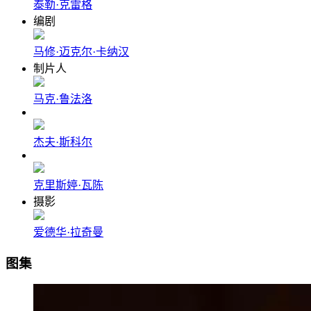
泰勒·克雷格
编剧
马修·迈克尔·卡纳汉
制片人
马克·鲁法洛
杰夫·斯科尔
克里斯婷·瓦陈
摄影
爱德华·拉奇曼
图集