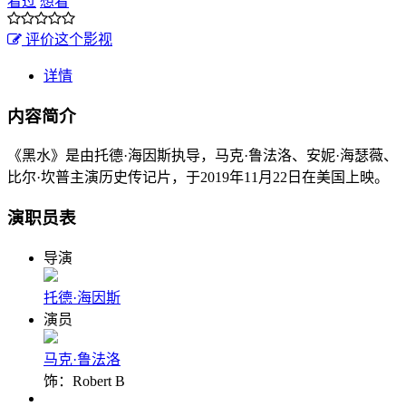
看过
想看
评价这个影视
详情
内容简介
《黑水》是由托德·海因斯执导，马克·鲁法洛、安妮·海瑟薇、
比尔·坎普主演历史传记片，于2019年11月22日在美国上映。
演职员表
导演
托德·海因斯
演员
马克·鲁法洛
饰：Robert B