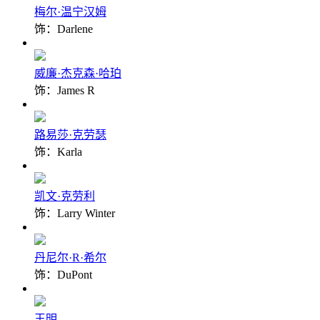
梅尔·温宁汉姆
饰：Darlene
威廉·杰克森·哈珀
饰：James R
路易莎·克劳瑟
饰：Karla
凯文·克劳利
饰：Larry Winter
丹尼尔·R·希尔
饰：DuPont
王明