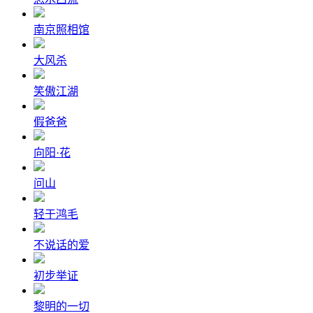
南京照相馆
大风杀
笑傲江湖
假爸爸
向阳·花
问山
轻于鸿毛
不说话的爱
初步举证
黎明的一切