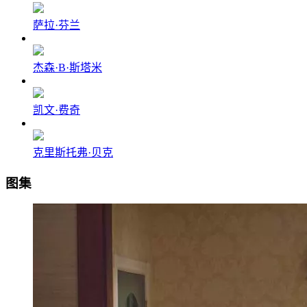
萨拉·芬兰
杰森·B·斯塔米
凯文·费奇
克里斯托弗·贝克
图集