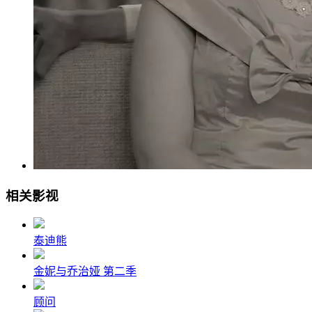
相关影视
泰迪熊
金妮与乔治娅 第二季
顾问