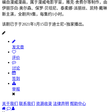
编自漫威漫画，属于漫威电影宇宙，雅克·舍费尔等制作，由
伊丽莎白·奥尔森、保罗·贝坦尼、泰柔娜·派丽丝、凯特·戴琳
斯主演，全剧共9集，每集约1小时。
该剧已于于2021年1月15日于迪士尼+独家播出。
发文章
评价
讨论
签到
举报
关于我们
联系我们
资源收录
法律声明
帮助中心