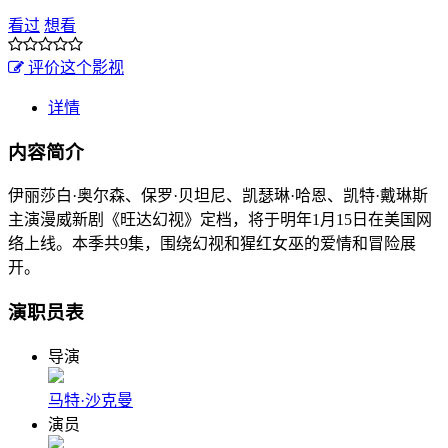
看过
想看
评价这个影视
详情
内容简介
伊丽莎白·奥尔森、保罗·贝坦尼、凯瑟琳·哈恩、凯特·戴琳斯
主演漫威新剧《旺达幻视》定档，将于明年1月15日在美国网
络上线。本季共9集，围绕幻视和猩红女巫的爱情和冒险展
开。
演职员表
导演
马特·沙克曼
演员