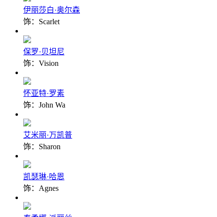
伊丽莎白·奥尔森
饰：Scarlet
保罗·贝坦尼
饰：Vision
怀亚特·罗素
饰：John Wa
艾米丽·万凯普
饰：Sharon
凯瑟琳·哈恩
饰：Agnes