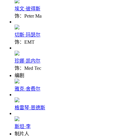
埃文·彼得斯
饰：Peter Ma
切斯·玛瑟尔
饰：EMT
珍娜·凯内尔
饰：Med Tec
编剧
雅克·舍费尔
格雷琴·恩德斯
斯坦·李
制片人