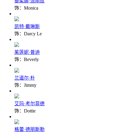
泰柔娜·派丽丝
饰：Monica
凯特·戴琳斯
饰：Darcy Le
茱莲妮·普迪
饰：Beverly
兰道尔·朴
饰：Jimmy
艾玛·考尔菲德
饰：Dottie
格蕾·德丽斯勒