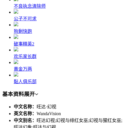
不良执念清除师
公子不可求
狗剩快跑
破事精英2
欢乐家长群
黄金万两
黏人俱乐部
基本资料
展开
中文名称：
旺达·幻视
英文名称：
WandaVision
中文别名：
旺达幻视;幻视与绯红女巫;幻视与猩红女巫;
旺达幻象;旺达与幻视