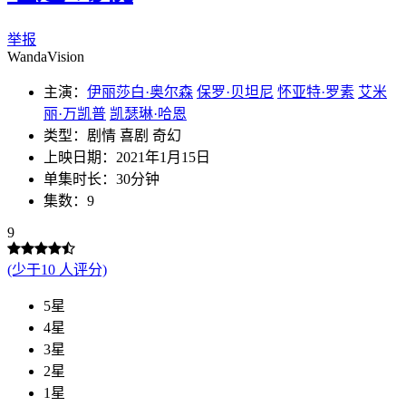
举报
WandaVision
主演：
伊丽莎白·奥尔森
保罗·贝坦尼
怀亚特·罗素
艾米
丽·万凯普
凯瑟琳·哈恩
类型：剧情 喜剧 奇幻
上映日期：2021年1月15日
单集时长：30分钟
集数：9
9
(少于10 人评分)
5星
4星
3星
2星
1星