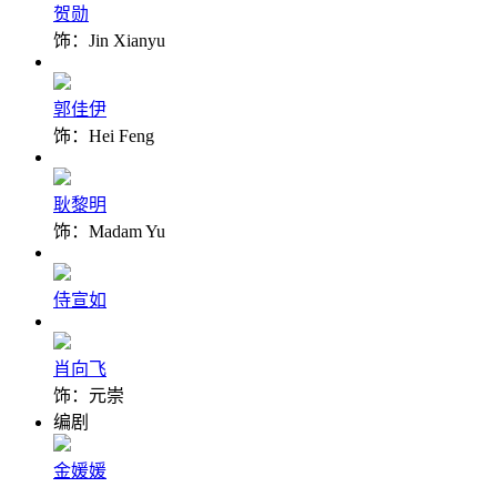
贺勋
饰：Jin Xianyu
郭佳伊
饰：Hei Feng
耿黎明
饰：Madam Yu
侍宣如
肖向飞
饰：元崇
编剧
金媛媛