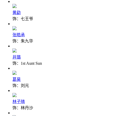
黄勐
饰：七王爷
张皓承
饰：朱九华
井璐
饰：1st Aunt Sun
葛昊
饰：刘元
林子晴
饰：林丹沙