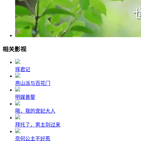
相关影视
择君记
燕山派与百花门
明媒善娶
哦，我的宠妃大人
拜托了，男主别过来
奈何公主不好惹