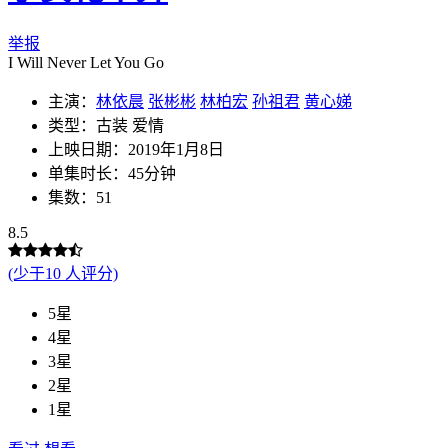
举报
I Will Never Let You Go
主演：
林依晨
张彬彬
林柏宏
孙祖君
黄心娣
类型：古装 爱情
上映日期：2019年1月8日
单集时长：45分钟
集数：51
8.5
(少于10 人评分)
5星
4星
3星
2星
1星