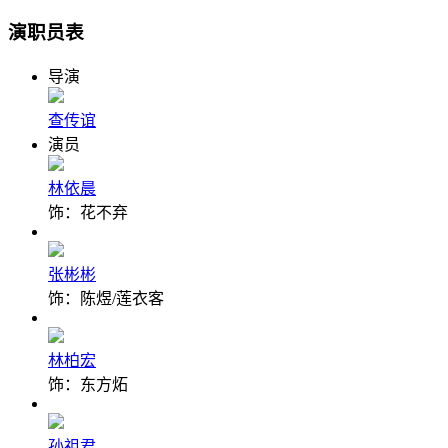
演职员表
导演
查传谊
演员
林依晨
饰：花不弃
张彬彬
饰：陈煜/莲衣客
林柏宏
饰：东方炻
孙祖君