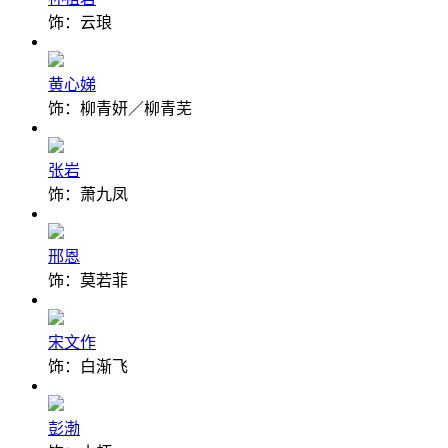
饰：云琅
黄心娣
饰：柳青妍／柳青芜
张岩
饰：萧九凤
邢恩
饰：莫若菲
宋文作
饰：白渐飞
彭渤