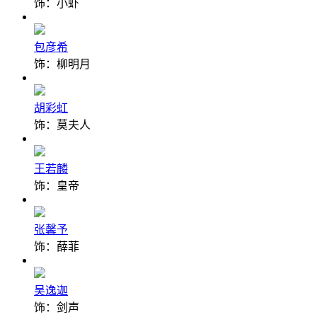
饰：小虾
包彦希
饰：柳明月
胡彩虹
饰：莫夫人
王若麟
饰：皇帝
张馨予
饰：薛菲
吴逸迦
饰：剑声