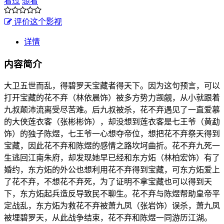
看过
想看
评价这个影视
详情
内容简介
大卫五世而乱，得碧罗天宝藏者得天下。因为这句预言，可以
打开宝藏的花不弃（林依晨饰）被多方势力觊觎，从小就跟着
九叔颠沛流离受尽苦难。后九叔被杀，花不弃遇见了一直爱慕
的大侠莲衣客（张彬彬饰），却没想到莲衣客是七王爷（黄勐
饰）的独子陈煜，七王爷一心想夺帝位，想把花不弃祭天得到
宝藏，因此花不弃和陈煜的感情之路坎坷曲折。花不弃九死一
生逃回江南朱府，却发现她早已经和东方炻（林柏宏饰）有了
婚约，东方炻的外公也想利用花不弃得到宝藏，可东方炻爱上
了花不弃，不想花不弃死，为了证明不拿宝藏也可以得到天
下，东方炻起兵造反导致民不聊生。花不弃与陈煜帮助皇帝平
定战乱，东方炻为救花不弃被萧九凤（张岩饰）误杀，萧九凤
被埋碧罗天，从此战争结束，花不弃和陈煜一同游历江湖。