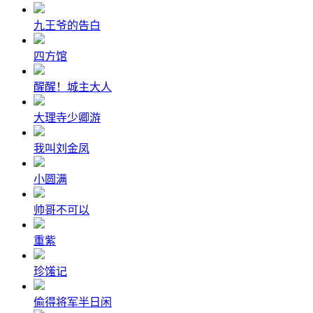
九王爷的告白
四方馆
醒醒！城主大人
大理寺少卿游
我叫刘金凤
小圆满
帅哥不可以
重紫
珍馐记
偷得将军半日闲