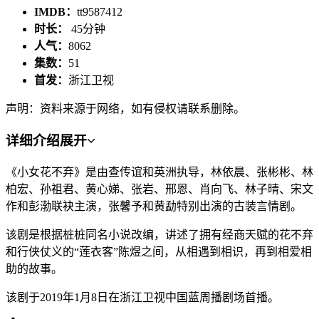
IMDB：
tt9587412
时长：
45分钟
人气：
8062
集数：
51
首发：
浙江卫视
声明：资料来源于网络，如有侵权请联系删除。
详细介绍
展开
《小女花不弃》是由查传谊和英洲执导，林依晨、张彬彬、林
柏宏、孙祖君、黄心娣、张岩、邢恩、肖向飞、林子晴、宋文
作和彭渤联袂主演，张馨予和黄勐特别出演的古装言情剧。
该剧是根据桩桩同名小说改编，讲述了拥有经商天赋的花不弃
和行侠仗义的“莲衣客”陈煜之间，从相遇到相识，再到相爱相
助的故事。
该剧于2019年1月8日在浙江卫视中国蓝周播剧场首播。