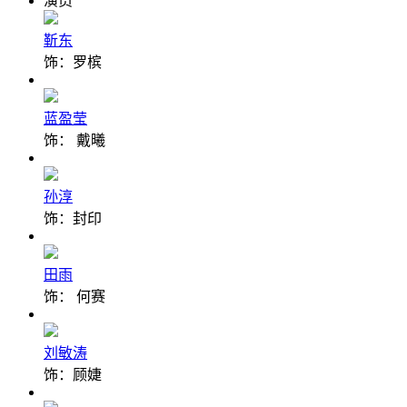
演员
靳东
饰：罗槟
蓝盈莹
饰： 戴曦
孙淳
饰：封印
田雨
饰： 何赛
刘敏涛
饰：顾婕