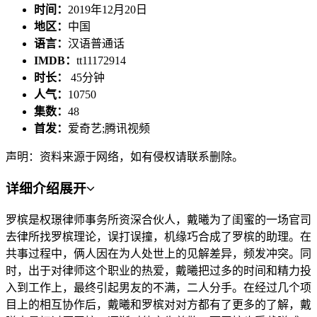
时间：
2019年12月20日
地区：
中国
语言：
汉语普通话
IMDB：
tt11172914
时长：
45分钟
人气：
10750
集数：
48
首发：
爱奇艺;腾讯视频
声明：资料来源于网络，如有侵权请联系删除。
详细介绍
展开
罗槟是权璟律师事务所资深合伙人，戴曦为了闺蜜的一场官司
去律所找罗槟理论，误打误撞，机缘巧合成了罗槟的助理。在
共事过程中，俩人因在为人处世上的见解差异，频发冲突。同
时，出于对律师这个职业的热爱，戴曦把过多的时间和精力投
入到工作上，最终引起男友的不满，二人分手。在经过几个项
目上的相互协作后，戴曦和罗槟对对方都有了更多的了解，戴