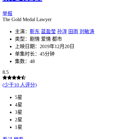
举报
The Gold Medal Lawyer
主演：
靳东
蓝盈莹
孙淳
田雨
刘敏涛
类型：剧情 爱情 都市
上映日期：2019年12月20日
单集时长：45分钟
集数：48
8.5
(少于10 人评分)
5星
4星
3星
2星
1星