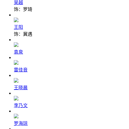
吴越
饰：罗琦
王阳
饰：冀遇
袁泉
雷佳音
王晓晨
李乃文
罗海琼