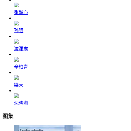
张龄心
孙强
凌潇肃
辛柏青
梁天
沈晓海
图集