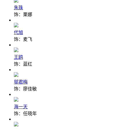
朱珠
饰：栗娜
代旭
饰：麦飞
王鸥
饰：蓝红
邬君梅
饰：廖佳敏
海一天
饰：任晓年