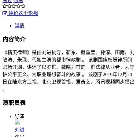
看过
想看
评价这个影视
详情
内容简介
《精英律师》是由刘进执导，靳东、蓝盈莹、孙淳、田雨、刘
敏涛、朱珠、代旭主演的都市律政剧 。 该剧围绕权璟律所的
职场江湖，讲述了以罗槟、戴曦为首的一群法律从业者，为守
护公平正义、为职业理想奋斗的故事 。 该剧于2019年12月20
日在陆东方卫视、北京卫视首播，爱奇艺、腾讯视频同步播出
。
演职员表
导演
刘进