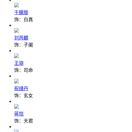
于朦胧
饰：白真
刘芮麟
饰：子阑
王骁
饰：司命
祝绪丹
饰：玄女
蒋恺
饰：天君