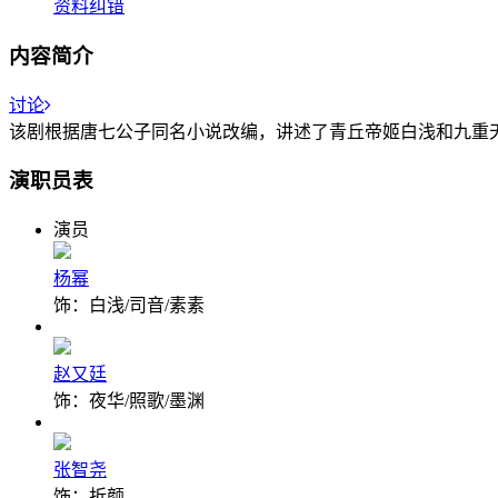
资料纠错
内容简介
讨论
该剧根据唐七公子同名小说改编，讲述了青丘帝姬白浅和九重
演职员表
演员
杨幂
饰：白浅/司音/素素
赵又廷
饰：夜华/照歌/墨渊
张智尧
饰：折颜