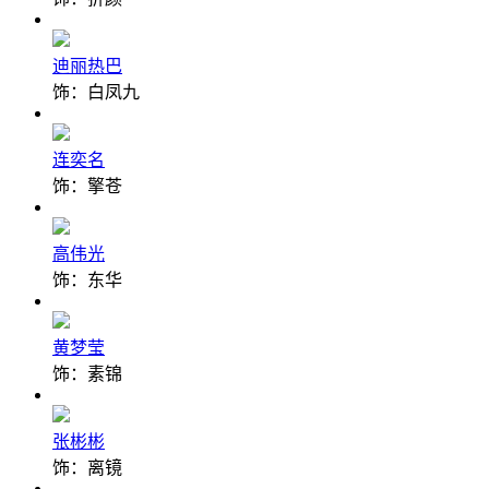
迪丽热巴
饰：白凤九
连奕名
饰：擎苍
高伟光
饰：东华
黄梦莹
饰：素锦
张彬彬
饰：离镜