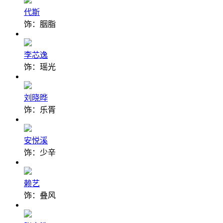
代斯
饰：胭脂
李芯逸
饰：瑶光
刘晓晔
饰：乐胥
安悦溪
饰：少辛
赖艺
饰：叠风