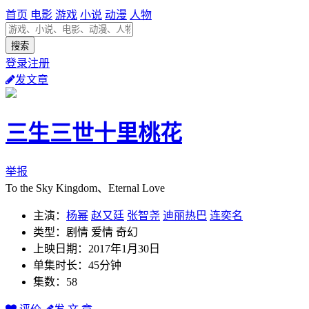
首页
电影
游戏
小说
动漫
人物
登录注册
发文章
三生三世十里桃花
举报
To the Sky Kingdom、Eternal Love
主演：
杨幂
赵又廷
张智尧
迪丽热巴
连奕名
类型：剧情 爱情 奇幻
上映日期：2017年1月30日
单集时长：45分钟
集数：58