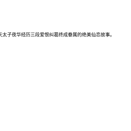
天太子夜华经历三段爱恨纠葛终成眷属的绝美仙恋故事。