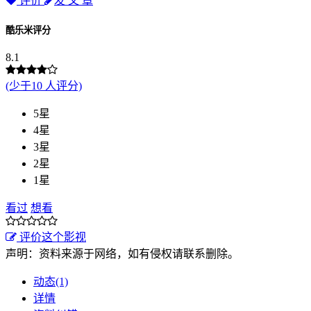
评价
发 文 章
酷乐米评分
8.1
(少于10 人评分)
5星
4星
3星
2星
1星
看过
想看
评价这个影视
声明：资料来源于网络，如有侵权请联系删除。
动态(1)
详情