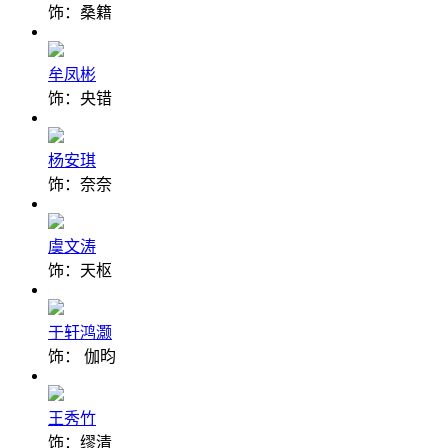
饰：桑籍
牟凤彬
饰：央错
杨安琪
饰：奈奈
虞文涛
饰：天枢
于轩鸿灏
饰： 伽昀
王秀竹
饰：缪清