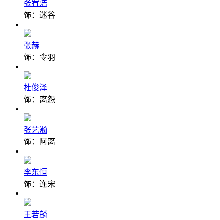
张宥浩
饰：迷谷
张赫
饰：令羽
杜俊泽
饰：离怨
张艺瀚
饰：阿离
李东恒
饰：连宋
王若麟