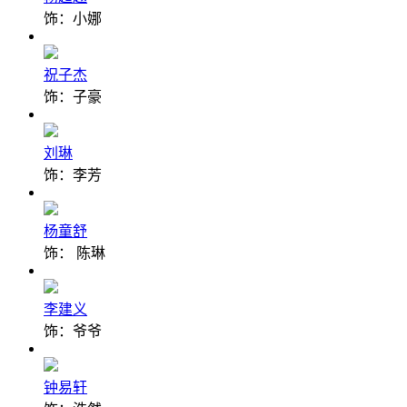
饰：小娜
祝子杰
饰：子豪
刘琳
饰：李芳
杨童舒
饰： 陈琳
李建义
饰：爷爷
钟易轩