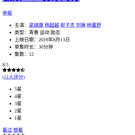
举报
主演：
梁靖康
杨超越
祝子杰
刘琳
杨童舒
类型：青春 运动 励志
上映日期：2019年8月13日
单集时长：30分钟
集数：12
8.5
(11人评分)
5星
4星
3星
2星
1星
看过
想看