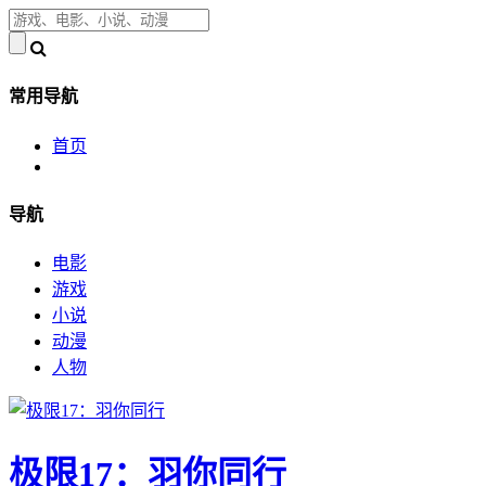
常用导航
首页
导航
电影
游戏
小说
动漫
人物
极限17：羽你同行