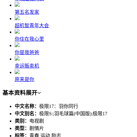
第五名发家
超机智青年大会
你住在我心里
你是我爸爸
幸运贩卖机
原来是你
基本资料
展开
中文名称：
极限17：羽你同行
中文别名：
极限S:;羽毛球篇(中国版);极限17
类别：
电视剧
类型：
剧情片
标签：
青春 运动 励志