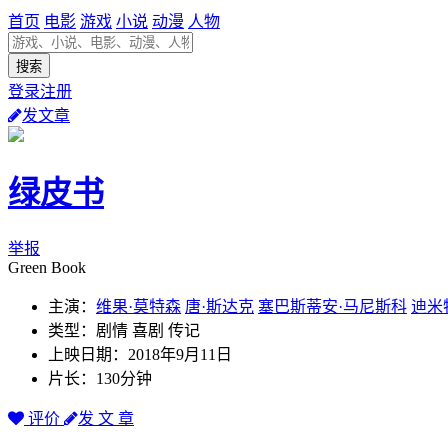
首页
电影
游戏
小说
动漫
人物
登录注册
发文章
绿皮书
举报
Green Book
主演：
维果·莫特森
唐·斯达克
塞巴斯蒂安·马尼斯科
迪米
类型：剧情 喜剧 传记
上映日期：2018年9月11日
片长：130分钟
评价
发 文 章