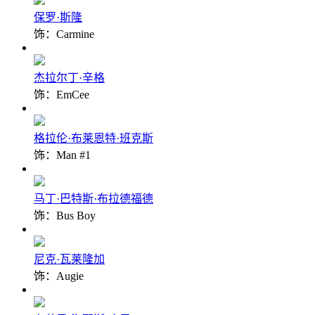
保罗·斯隆
饰：Carmine
杰拉尔丁·辛格
饰：EmCee
格拉伦·布莱恩特·班克斯
饰：Man #1
马丁·巴特斯·布拉德福德
饰：Bus Boy
尼克·瓦莱隆加
饰：Augie