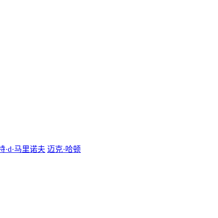
特·d·马里诺夫
迈克·哈顿