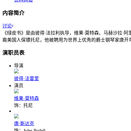
内容简介
讨论
《绿皮书》是由彼得·法拉利执导，维果·莫特森、马赫沙拉·阿里
裔美国人保镖托尼，他被聘用为世界上优秀的爵士钢琴家唐开
演职员表
导演
彼得·法雷里
演员
维果·莫特森
饰：托尼
唐·斯达克
饰：Jules Podell