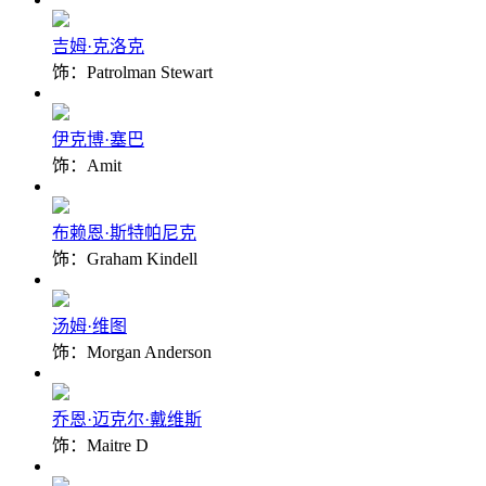
吉姆·克洛克
饰：Patrolman Stewart
伊克博·塞巴
饰：Amit
布赖恩·斯特帕尼克
饰：Graham Kindell
汤姆·维图
饰：Morgan Anderson
乔恩·迈克尔·戴维斯
饰：Maitre D