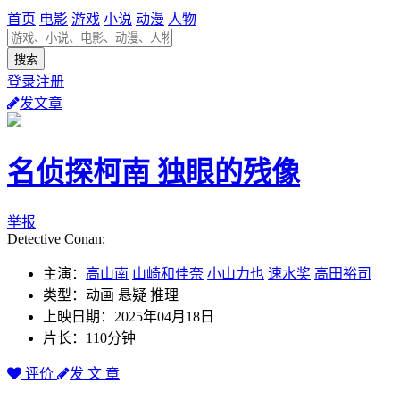
首页
电影
游戏
小说
动漫
人物
登录注册
发文章
名侦探柯南 独眼的残像
举报
Detective Conan:
主演：
高山南
山崎和佳奈
小山力也
速水奖
高田裕司
类型：动画 悬疑 推理
上映日期：2025年04月18日
片长：110分钟
评价
发 文 章