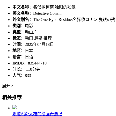
中文名称：
名侦探柯南 独眼的残像
英文名称：
Detective Conan:
外文别名：
The One-Eyed Residue;名探偵コナン 隻眼の
类别：
电影
类型：
动画片
标签：
动画 悬疑 推理
时间：
2025年04月18日
地区：
日本
语言：
日语
IMDB：
tt35444710
时长：
110分钟
人气：
833
展开
相关推荐
哆啦A梦:大雄的绘画奇遇记