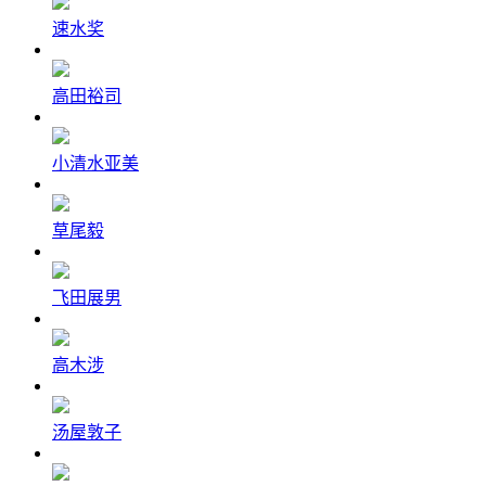
速水奖
高田裕司
小清水亚美
草尾毅
飞田展男
高木涉
汤屋敦子