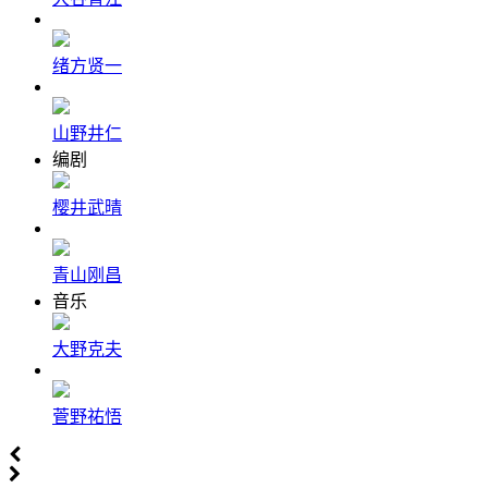
绪方贤一
山野井仁
编剧
樱井武晴
青山刚昌
音乐
大野克夫
菅野祐悟