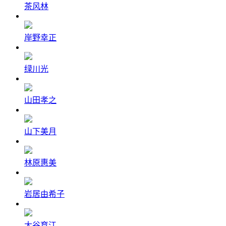
茶风林
岸野幸正
绿川光
山田孝之
山下美月
林原惠美
岩居由希子
大谷育江