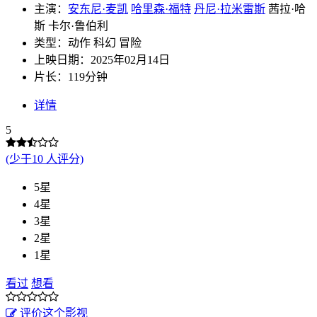
主演：
安东尼·麦凯
哈里森·福特
丹尼·拉米雷斯
茜拉·哈
斯
卡尔·鲁伯利
类型：动作 科幻 冒险
上映日期：2025年02月14日
片长：119分钟
详情
5
(少于10 人评分)
5星
4星
3星
2星
1星
看过
想看
评价这个影视