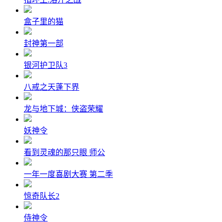
盒子里的猫
封神第一部
银河护卫队3
八戒之天蓬下界
龙与地下城：侠盗荣耀
妖神令
看到灵魂的那只眼 师公
一年一度喜剧大赛 第二季
惊奇队长2
侍神令