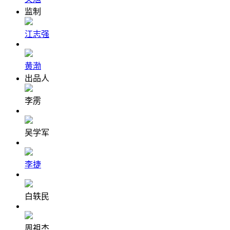
监制
江志强
黄渤
出品人
李雳
吴学军
李捷
白轶民
周祖杰