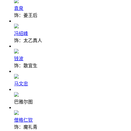
袁泉
饰：姜王后
冯绍峰
饰：太乙真人
钱波
饰：散宜生
马文忠
巴雅尔图
僧格仁钦
饰：魔礼青