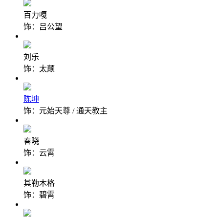
百力嘎
饰：吕公望
刘乐
饰：太颠
陈坤
饰：元始天尊 / 通天教主
春晓
饰：云霄
其勒木格
饰：碧霄