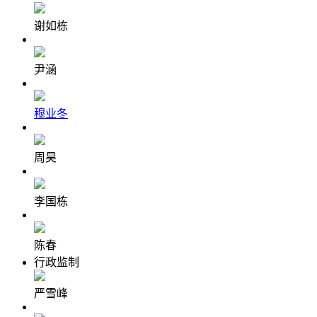
谢如栋
尹涵
穆业冬
周昊
李国栋
陈春
行政监制
严雪峰