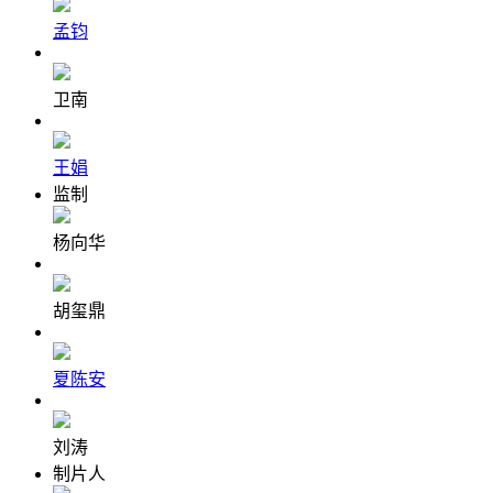
孟钧
卫南
王娟
监制
杨向华
胡玺鼎
夏陈安
刘涛
制片人