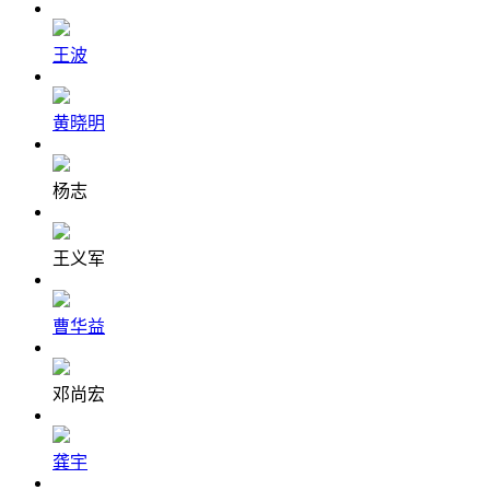
王波
黄晓明
杨志
王义军
曹华益
邓尚宏
龚宇