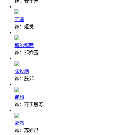
饰：姜子牙
于适
饰：姬发
那尔那茜
饰：邓婵玉
陈牧驰
饰：殷郊
费翔
饰：商王殷寿
娜然
饰：苏妲己