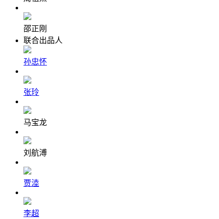
邵正刚
联合出品人
孙忠怀
张玲
马宝龙
刘航溥
贾淕
李超