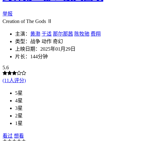
举报
Creation of The Gods Ⅱ
主演：
黄渤
于适
那尔那茜
陈牧驰
费翔
类型：战争 动作 奇幻
上映日期：2025年01月29日
片长：144分钟
5.6
(11人评分)
5星
4星
3星
2星
1星
看过
想看