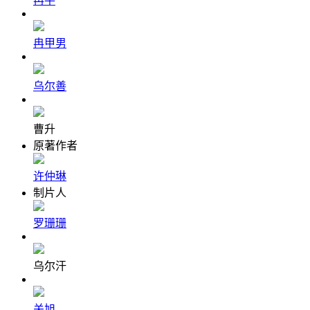
冉平
冉甲男
乌尔善
曹升
原著作者
许仲琳
制片人
罗珊珊
乌尔汗
关旭