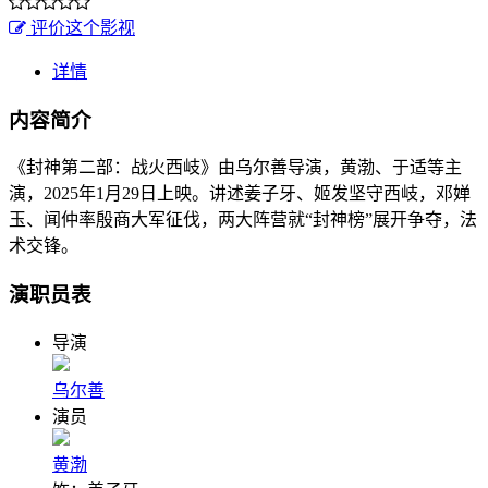
评价这个影视
详情
内容简介
《封神第二部：战火西岐》由乌尔善导演，黄渤、于适等主
演，2025年1月29日上映。讲述姜子牙、姬发坚守西岐，邓婵
玉、闻仲率殷商大军征伐，两大阵营就“封神榜”展开争夺，法
术交锋。
演职员表
导演
乌尔善
演员
黄渤