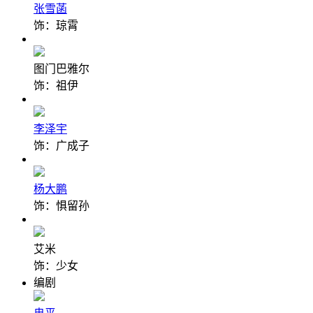
张雪菡
饰：琼霄
图门巴雅尔
饰：祖伊
李泽宇
饰：广成子
杨大鹏
饰：惧留孙
艾米
饰：少女
编剧