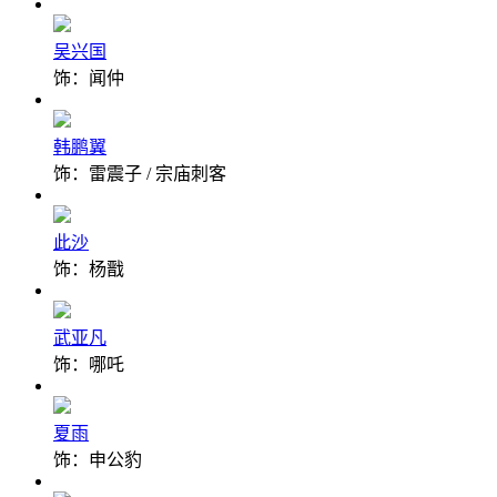
吴兴国
饰：闻仲
韩鹏翼
饰：雷震子 / 宗庙刺客
此沙
饰：杨戬
武亚凡
饰：哪吒
夏雨
饰：申公豹