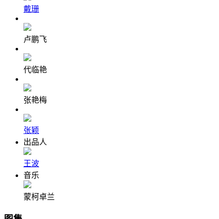
戴珊
卢鹏飞
代临艳
张艳梅
张颖
出品人
王波
音乐
蒙柯卓兰
图集