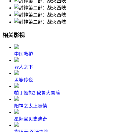
相关影视
中国救护
异人之下
孟婆传说
帕丁顿熊3:秘鲁大冒险
阳神之太上忘情
星际宝贝史迪奇
指环王:洛汗之战