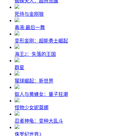
蜘蛛夫人：超感觉醒
死侍与金刚狼
毒液:最后一舞
变形金刚：超能勇士崛起
海王2：失落的王国
群星
猩球崛起：新世界
蚁人与黄蜂女：量子狂潮
怪物少女妮莫娜
忍者神龟：变种大乱斗
侏罗纪世界3