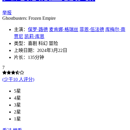
举报
Ghostbusters: Frozen Empire
主演：
保罗·路德
麦肯娜·格瑞丝
菲恩·伍法德
库梅尔·南
贾尼
凯莉·库恩
类型：喜剧 科幻 冒险
上映日期：2024年3月22日
片长：135分钟
7
(少于10 人评分)
5星
4星
3星
2星
1星