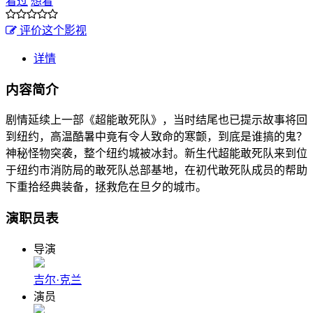
看过
想看
评价这个影视
详情
内容简介
剧情延续上一部《超能敢死队》，当时结尾也已提示故事将回
到纽约，高温酷暑中竟有令人致命的寒颤，到底是谁搞的鬼？
神秘怪物突袭，整个纽约城被冰封。新生代超能敢死队来到位
于纽约市消防局的敢死队总部基地，在初代敢死队成员的帮助
下重拾经典装备，拯救危在旦夕的城市。
演职员表
导演
吉尔·克兰
演员