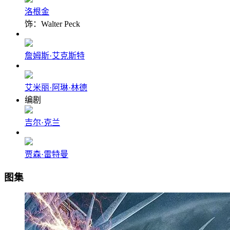
洛根金
饰：Walter Peck
詹姆斯·艾克斯特
艾米丽·阿琳·林德
编剧
吉尔·克兰
贾森·雷特曼
图集