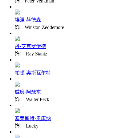
饰：Peter Venkman
埃涅·赫德森
饰：Winston Zeddemore
丹·艾克罗伊德
饰： Ray Stantz
帕顿·奥斯瓦尔特
威廉·阿瑟东
饰： Walter Peck
塞莱斯特·奥康纳
饰： Lucky