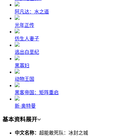
阿凡达：水之道
光年正传
仿生人妻子
逃出白垩纪
黑寡妇
动物王国
黑客帝国：矩阵重启
新·奥特曼
基本资料
展开
中文名称：
超能敢死队：冰封之城