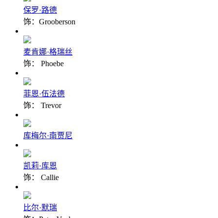
保罗·路德
饰：Grooberson
麦肯娜·格瑞丝
饰： Phoebe
菲恩·伍法德
饰： Trevor
库梅尔·南贾尼
凯莉·库恩
饰： Callie
比尔·默瑞