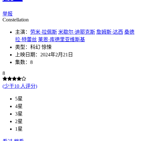
举报
Constellation
主演：
劳米·拉佩斯
米歇尔·迪耶克斯
詹姆斯·达西
桑德
拉·特蕾丝
莱恩·库德里亚维斯基
类型：科幻 惊悚
上映日期：2024年2月21日
集数：8
8
(少于10 人评分)
5星
4星
3星
2星
1星