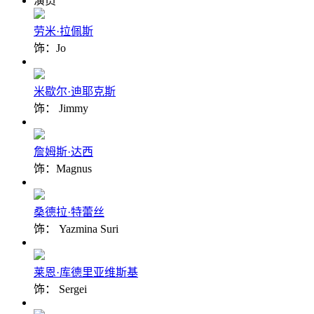
演员
劳米·拉佩斯
饰：Jo
米歇尔·迪耶克斯
饰： Jimmy
詹姆斯·达西
饰：Magnus
桑德拉·特蕾丝
饰： Yazmina Suri
莱恩·库德里亚维斯基
饰： Sergei