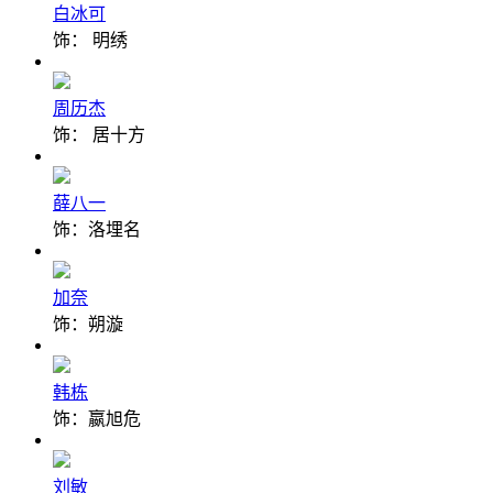
白冰可
饰： 明绣
周历杰
饰： 居十方
薛八一
饰：洛埋名
加奈
饰：朔漩
韩栋
饰：嬴旭危
刘敏