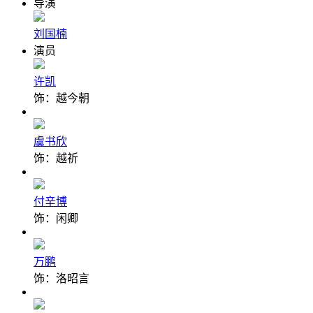
导演
刘国楠
演员
许凯
饰：越今朝
虞书欣
饰：越祈
付辛博
饰：闲卿
万鹏
饰：洛昭言