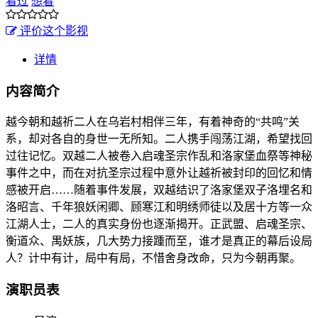
看过
想看
评价这个影视
详情
内容简介
越今朝和越祈二人在乌岩村相伴三年，有着神奇的“共鸣”关
系，却对各自的身世一无所知。二人携手闯荡江湖，希望找回
过往记忆。双越二人被卷入启魂圣宗作乱和洛家堡血祭等神秘
事件之中，而在对抗圣宗过程中意外让越祈被封印的回忆和情
感被开启……随着事件发展，双越结识了洛家堡双子洛埋名和
洛昭言、千年狼妖闲卿、顾寒江和明绣师徒以及居十方等一众
江湖人士，二人的真实身份也逐渐揭开。正武盟、启魂圣宗、
衡道众、禺妖族，几大势力接踵而至，谁才是真正的幕后设局
人？计中有计，局中有局，不惜舍身改命，只为今朝再聚。
演职员表