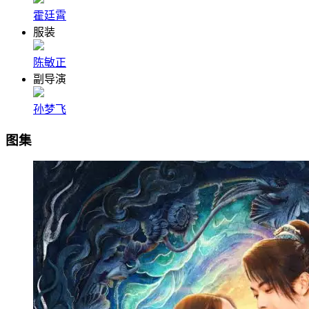
霍廷霄
服装
陈敏正
副导演
孙梦飞
图集