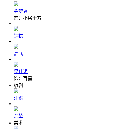
金梦翼
饰：小居十方
钟祺
高飞
吴佳诺
饰：百露
编剧
汪洪
余堃
美术