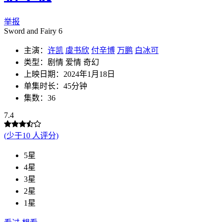
举报
Sword and Fairy 6
主演：
许凯
虞书欣
付辛博
万鹏
白冰可
类型：剧情 爱情 奇幻
上映日期：2024年1月18日
单集时长：45分钟
集数：36
7.4
(少于10 人评分)
5星
4星
3星
2星
1星