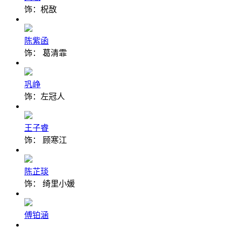
饰：柷敔
陈紫函
饰： 葛清霏
巩峥
饰：左冠人
王子睿
饰： 顾寒江
陈芷琰
饰： 绮里小媛
傅铂涵