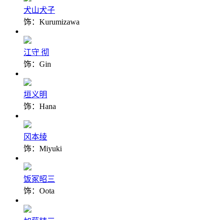
犬山犬子
饰：Kurumizawa
江守 彻
饰：Gin
垣义明
饰：Hana
冈本绫
饰：Miyuki
饭冢昭三
饰：Oota