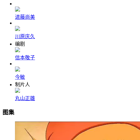
进藤尚美
川原庆久
编剧
信本敬子
今敏
制片人
丸山正雄
图集