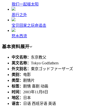
我们一起摇太阳
恶行之外
宝贝回家之玩命追击
怒水西流
基本资料
展开
中文名称：
东京教父
英文名称：
Tokyo Godfathers
外文别名：
東京ゴッドファーザーズ
类别：
电影
类型：
剧情片
标签：
剧情 喜剧 动画
时间：
2003年11月8日
地区：
日本
语言：
日语 西班牙语 英语