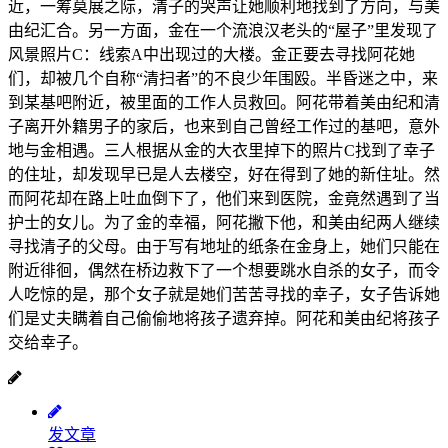
近，一筹莫展之际，清子的哭声让她顺利地找到了方向，与美
由纪汇合。另一方面，金在一个流浪汉老头的“屋子”里发现了
风景照片C：线索A中出现过的大楼。金正要去寻找阿花她
们，却被几个自称“清扫者”的不良少年围殴。半昏迷之中，来
到某基吧附近，被里面的工作人员救回。阿花带着美由纪和清
子离开外籍男子的家后，也来到自己曾经工作过的基吧，意外
地与金相遇。三人根据从金的大衣里掉下的照片C找到了幸子
的住址，却发现早已是人去楼空，好在得到了她的新住址。然
而阿花却在路上吐血倒下了，他们来到医院，金竟然遇到了当
护士的女儿。为了金的幸福，阿花撇下他，和美由纪两人继续
寻找清子的父母。由于写有地址的纸条在金身上，她们只能在
附近徘徊，偶然在桥边救下了一个想要跳水自杀的女子，而令
人吃惊的是，那个女子就是她们苦苦寻找的幸子，女子告诉她
们是丈夫瞒着自己偷偷地将孩子遗弃掉。阿花和美由纪将孩子
交给幸子。
发文章