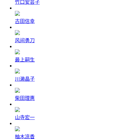
竹口安芸子
古田信幸
风间勇刀
最上嗣生
川濑晶子
柴田理惠
山寺宏一
柚木凉香