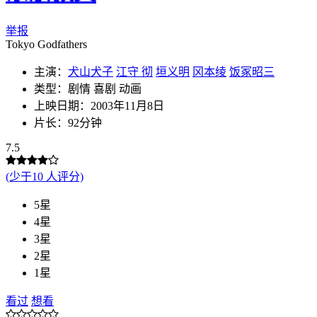
举报
Tokyo Godfathers
主演：
犬山犬子
江守 彻
垣义明
冈本绫
饭冢昭三
类型：剧情 喜剧 动画
上映日期：2003年11月8日
片长：92分钟
7.5
(少于10 人评分)
5星
4星
3星
2星
1星
看过
想看