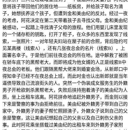
意将孩子带回他们的居住地——纸板房，并给孩子取名为清
子，她想抚养这个孩子，但遭到金和美由纪的反对。经过一夜
的考虑，阿花决定在第二天带着孩子去寻找父母。金和美由纪
被感动，一起踏上寻找清子父母的旅程。他们用婴儿床里发现
的一个储存柜的钥匙，打开了柜子，在众多的东西里发现了线
索，一张照片：一对年轻夫妇站在屋子前的合照，背后隐约可
见某高楼（线索A），还有几张夜总会的名片（线索B），上
面署名幸子。于是他们前往夜总会的所在地。途中解救了被困
在轿车底下的黑帮老大，而即将成为他女婿的人正是线索B中
夜总会的老板。他们跟随黑帮大佬来到婚宴会场，从新郎口中
得知幸子已经不在夜总会上班，而此时金也认出新郎就是当年
逼债导致自己流浪街头的人。突然一个伪装成女服务生的外籍
男子开枪欲刺杀黑帮老大，失败后挟持抱着清子的美由纪为人
质，坐上出租车逃离。阿花拼命地追赶外籍男子，而金则以接
下来是警察的事为由拒绝前往。美由纪被外籍男子带到自己的
家中，外籍男子的妻子帮忙照顾清子，外籍女子说到自己的父
亲是警察，这让美由纪想起自己的父亲以及自己刺伤父亲的
事。此时阿花乘坐搭载过美由纪的出租车来到外籍男子家附