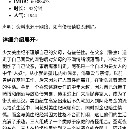
IMDB：
tt0388473
时长：
92分钟
人气：
1944
声明：资料来源于网络，如有侵权请联系删除。
详细介绍
展开
少女美由纪不理解自己的父母，有些任性。在父亲（警察）送
走了自己喜爱的宠物后对父母的不满情绪倾泻而出，冲动之下
刺伤了自己父亲，事后离家出走。阿花是一个自以为是女人的
中年“人妖”，从小就是孤儿,内心温柔，渴望爱与亲情。以前
曾经在基吧工作，后来因为打人事件而离开，在街头过着流浪
的生活。金是一个喜欢逃避责任的中年大叔，因为自己沉迷于
赌博和酗酒导致负债累累，债主追上门来后抛弃家人，成为了
街头流浪汉。美由纪在离家出走后不久就加入到阿花与金的流
浪拾荒生活中，阿花对美由纪照顾有加，同时对金也暗生情
愫。而金与美由纪经常因为性格不合而打闹，这让他们的生活
充满了乐趣。三人组成了一个类似于家庭的奇怪组合。圣诞夜
的东京，三人在垃圾堆里捡到了一个被遗弃的女婴儿。阿花执