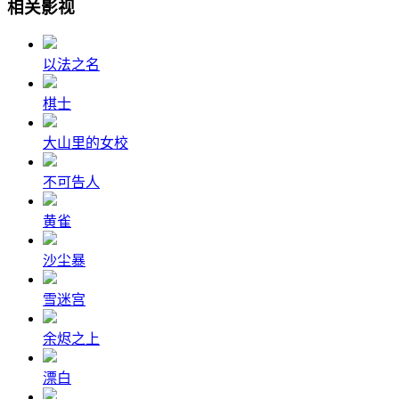
相关影视
以法之名
棋士
大山里的女校
不可告人
黄雀
沙尘暴
雪迷宫
余烬之上
漂白