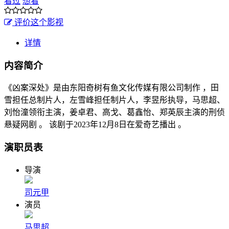
看过
想看
评价这个影视
详情
内容简介
《凶案深处》是由东阳奇树有鱼文化传媒有限公司制作 ，田
雪担任总制片人，左雪峰担任制片人，李昱彤执导，马思超、
刘怡潼领衔主演，姜卓君、高戈、葛鑫怡、郑英辰主演的刑侦
悬疑网剧 。 该剧于2023年12月8日在爱奇艺播出 。
演职员表
导演
司元甲
演员
马思超