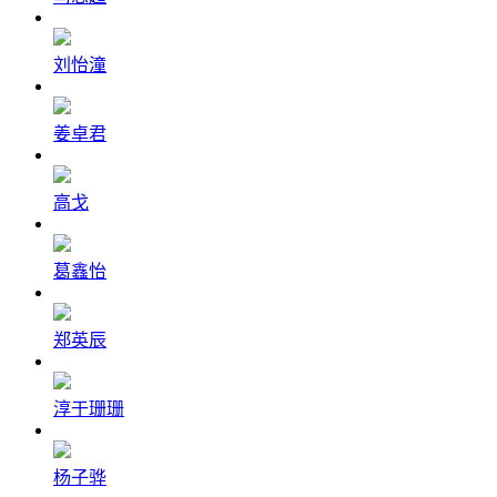
刘怡潼
姜卓君
高戈
葛鑫怡
郑英辰
淳于珊珊
杨子骅