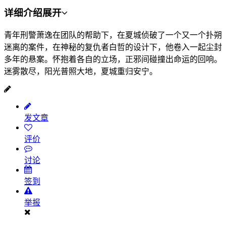
详细介绍
展开
青年刑警萧逸在团队的帮助下，在夏城侦破了一个又一个扑朔
迷离的案件，在神秘的复仇者白哲的设计下，他卷入一起尘封
多年的悬案。怀抱着各自的立场，正邪间碰撞出命运的回响。
迷雾散尽，阳光普照大地，夏城重归安宁。
发文章
评价
讨论
签到
举报