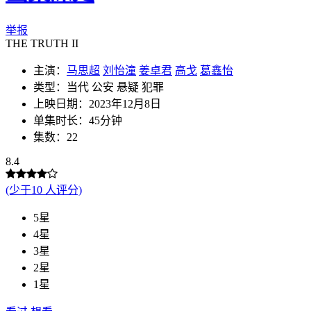
举报
THE TRUTH II
主演：
马思超
刘怡潼
姜卓君
高戈
葛鑫怡
类型：当代 公安 悬疑 犯罪
上映日期：2023年12月8日
单集时长：45分钟
集数：22
8.4
(少于10 人评分)
5星
4星
3星
2星
1星