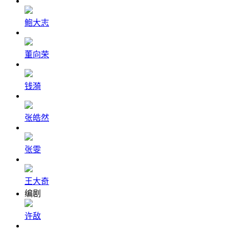
鲍大志
董向荣
钱漪
张皓然
张雯
王大奇
编剧
许敌