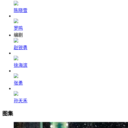
陈晓雪
罗鸣
编剧
赵锐勇
徐海滨
张勇
孙天禾
图集