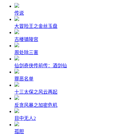
传说
大冒险王之金丝玉盘
古楼镇陵宫
周处除三害
仙剑奇侠传前传：酒剑仙
罪恶名单
十三太保之风云再起
反贪风暴之加密危机
目中无人2
孤胆