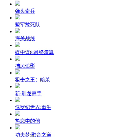
弹头奇兵
盟军敢死队
海关战线
碟中谍8:最终清算
捕风追影
狙击之王：暗杀
新·驯龙高手
侏罗纪世界:重生
热恋中的他
功夫梦:融合之道