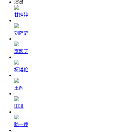
演员
甘婷婷
刘萨萨
李颖芝
柯博伦
王辉
田凯
路一萍