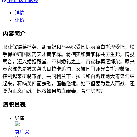
评价这个影视
详情
评价
内容简介
职业保镖蒋楠英、胡丽妃和马燕妮受国际药商白斯理委托，联
手保护归国医药天才黄家栋。蒋楠英和黄家栋共历生死，情投
意合，迈入婚姻殿堂。不料婚礼之上，黄家栋再遭绑架。原来
黄家栋先是被黑帮头目拉卡追捕，又被同门师兄白斯理蒙骗、
控制起来研制毒品。共同利益下，拉卡和白斯理两大毒枭勾结
起来。蒋楠英四面楚歌，面临绝境。她不但要为爱人而战，还
要为正义而战！她将如何热血缉毒，舍生除恶？
演职员表
导演
袁广安