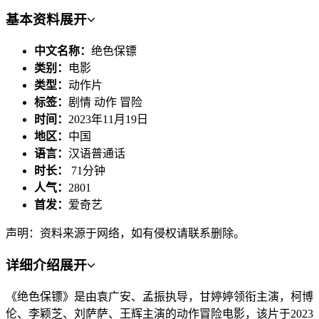
基本资料
展开
中文名称：
绝色保镖
类别：
电影
类型：
动作片
标签：
剧情 动作 冒险
时间：
2023年11月19日
地区：
中国
语言：
汉语普通话
时长：
71分钟
人气：
2801
首发：
爱奇艺
声明：资料来源于网络，如有侵权请联系删除。
详细介绍
展开
《绝色保镖》是由袁广安、孟振执导，甘婷婷领衔主演，柯博
伦、李颖芝、刘萨萨、王辉主演的动作冒险电影，该片于2023