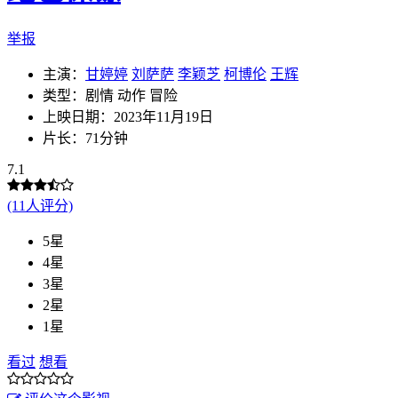
举报
主演：
甘婷婷
刘萨萨
李颖芝
柯博伦
王辉
类型：剧情 动作 冒险
上映日期：2023年11月19日
片长：71分钟
7.1
(11人评分)
5星
4星
3星
2星
1星
看过
想看