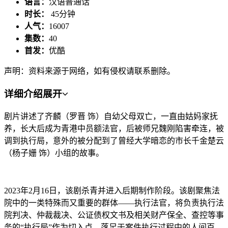
语言：
汉语普通话
时长：
45分钟
人气：
16007
集数：
40
首发：
优酷
声明：资料来源于网络，如有侵权请联系删除。
详细介绍
展开
剧片讲述了齐麟（罗晋 饰）自幼父母双亡，一直由姑妈家抚
养，长大后成为青港中员额法官，后被师兄魏刚陷害牵连，被
调到执行局，意外的被分配到了曾经大学暗恋的市长千金楚云
（杨子姗 饰）小组的故事。
2023年2月16日，该剧杀青并进入后期制作阶段。该剧聚焦法
院中的一类特殊而又重要的群体——执行法官，将负责执行法
院判决、仲裁裁决、公证债权文书及相关财产保全、查控等事
务的“执行局”作为切入点，落足于案件执行过程中的人间百