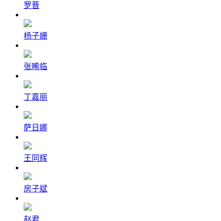
罗晋
杨子姗
张晞临
丁嘉丽
萨日娜
王同辉
房子斌
赵君