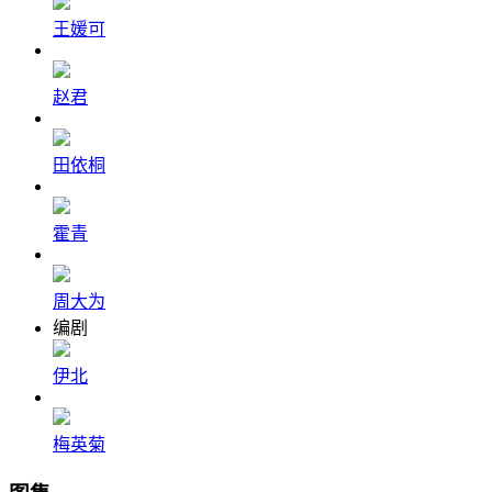
王媛可
赵君
田依桐
霍青
周大为
编剧
伊北
梅英菊