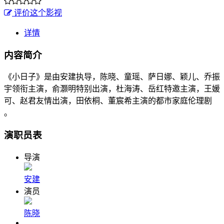
评价这个影视
详情
内容简介
《小日子》是由安建执导，陈晓、童瑶、萨日娜、颖儿、乔振
宇领衔主演，俞灏明特别出演，杜海涛、岳红特邀主演，王媛
可、赵君友情出演，田依桐、董宸希主演的都市家庭伦理剧
。
演职员表
导演
安建
演员
陈晓