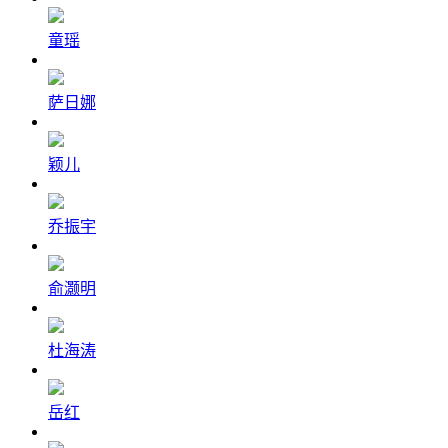
童瑶
萨日娜
颖儿
乔振宇
俞灏明
杜海涛
岳红