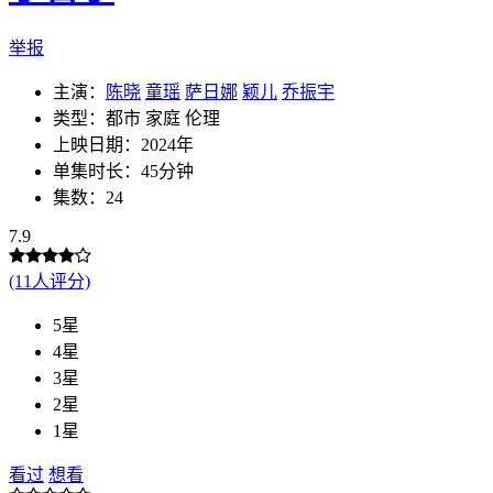
举报
主演：
陈晓
童瑶
萨日娜
颖儿
乔振宇
类型：都市 家庭 伦理
上映日期：2024年
单集时长：45分钟
集数：24
7.9
(11人评分)
5星
4星
3星
2星
1星
看过
想看