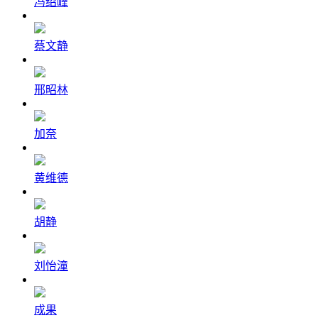
冯绍峰
蔡文静
邢昭林
加奈
黄维德
胡静
刘怡潼
成果