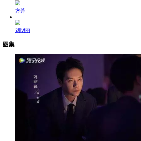
方芳
刘明丽
图集