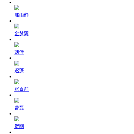
邢雨静
金梦翼
刘佳
迟蓬
张喜前
曹磊
贺刚