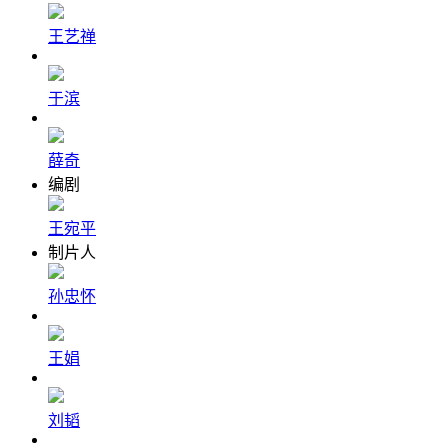
王艺禅
于滨
薛奇
编剧
王宛平
制片人
孙忠怀
王娟
刘韬