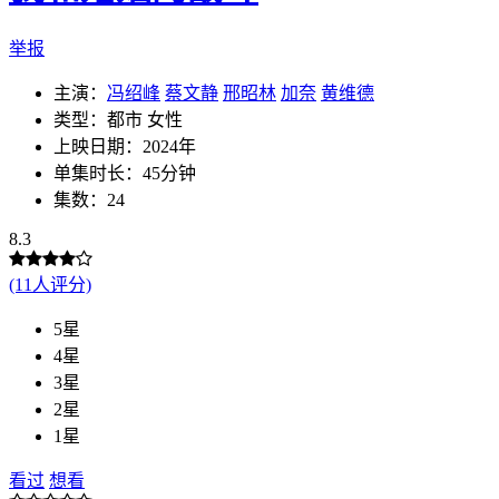
举报
主演：
冯绍峰
蔡文静
邢昭林
加奈
黄维德
类型：都市 女性
上映日期：2024年
单集时长：45分钟
集数：24
8.3
(11人评分)
5星
4星
3星
2星
1星
看过
想看