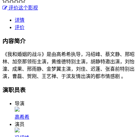
评价这个影视
详情
评价
内容简介
《我和婚姻的战斗》是由高希希执导，冯绍峰、蔡文静、邢昭
林、加奈那领衔主演，黄维德特别主演，胡静特邀出演，刘怡
潼、成果、邢雨静、金梦翼主演，刘佳、迟蓬、张喜前特别出
演，曹磊、贺刚、王艺禅、于滨友情出演的都市情感剧 。
演职员表
导演
高希希
演员