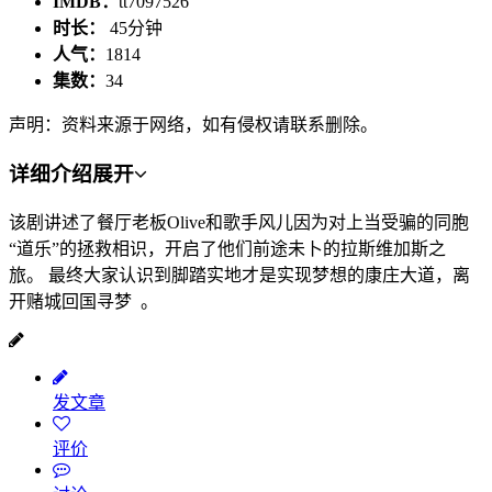
IMDB：
tt7097526
时长：
45分钟
人气：
1814
集数：
34
声明：资料来源于网络，如有侵权请联系删除。
详细介绍
展开
该剧讲述了餐厅老板Olive和歌手风儿因为对上当受骗的同胞
“道乐”的拯救相识，开启了他们前途未卜的拉斯维加斯之
旅。 最终大家认识到脚踏实地才是实现梦想的康庄大道，离
开赌城回国寻梦 。
发文章
评价