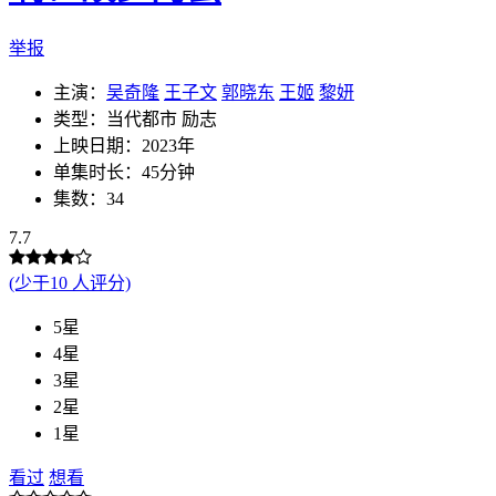
举报
主演：
吴奇隆
王子文
郭晓东
王姬
黎妍
类型：当代都市 励志
上映日期：2023年
单集时长：45分钟
集数：34
7.7
(少于10 人评分)
5星
4星
3星
2星
1星
看过
想看