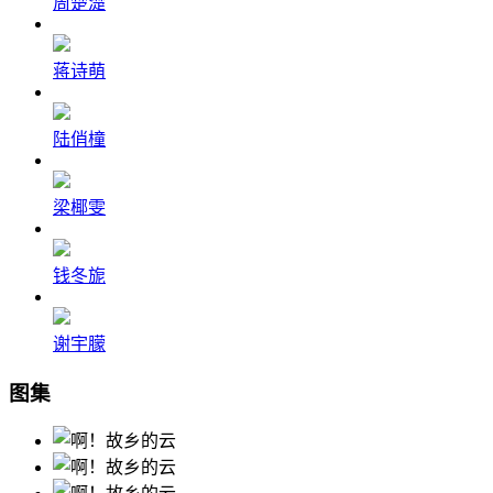
周楚濋
蒋诗萌
陆俏橦
梁椰雯
钱冬旎
谢宇朦
图集