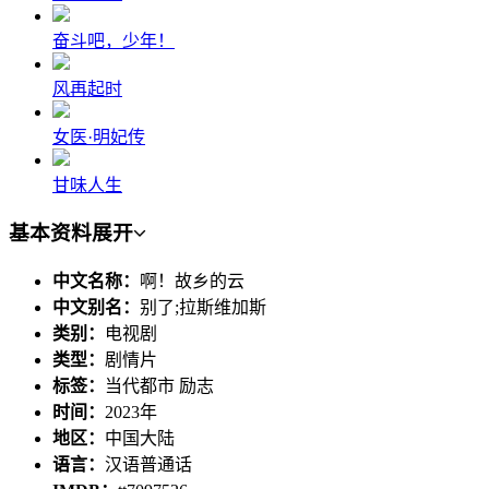
奋斗吧，少年！
风再起时
女医·明妃传
甘味人生
基本资料
展开
中文名称：
啊！故乡的云
中文别名：
别了;拉斯维加斯
类别：
电视剧
类型：
剧情片
标签：
当代都市 励志
时间：
2023年
地区：
中国大陆
语言：
汉语普通话