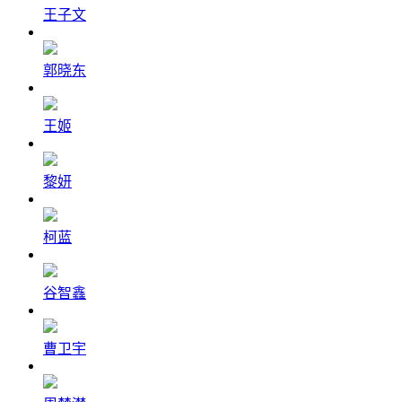
王子文
郭晓东
王姬
黎妍
柯蓝
谷智鑫
曹卫宇