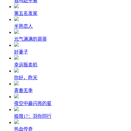
我叫赵甲第
第五名发家
半熟恋人
元气满满的哥哥
好妻子
幸运贩卖机
你好，昨天
青春无季
夜空中最闪亮的星
极限17：羽你同行
热血传奇