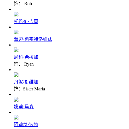
饰： Rob
托希布·吉莫
蕾娅·斯密特洛维兹
尼科·希拉加
饰： Ryan
丹妮拉·维加
饰：Sister Maria
埃迪·马森
阿迪纳·波特