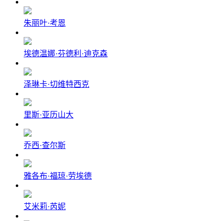
朱丽叶·考恩
埃德温娜·芬德利·迪克森
泽琳卡·切维特西克
里斯·亚历山大
乔西·查尔斯
雅各布·福琼·劳埃德
艾米莉·芮妮