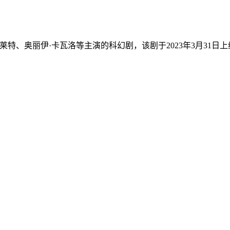
托妮·科莱特、奥丽伊·卡瓦洛等主演的科幻剧，该剧于2023年3月31日