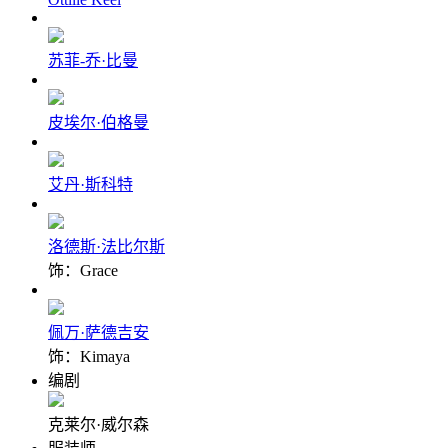
苏菲-乔·比曼
皮埃尔·伯格曼
艾丹·斯科特
洛德斯·法比尔斯
饰：Grace
佩万·萨德吉安
饰：Kimaya
编剧
克莱尔·威尔森