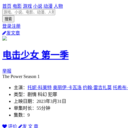
首页
电影
游戏
小说
动漫
人物
登录注册
发文章
电击少女 第一季
举报
The Power Season 1
主演：
托妮·科莱特
奥丽伊·卡瓦洛
约翰·雷吉扎莫
托希布
类型：剧情 科幻 犯罪
上映日期：2023年3月31日
单集时长：55分钟
集数：9
评价
发 文 章