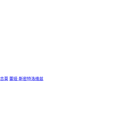
·吉莫
蕾娅·斯密特洛维兹