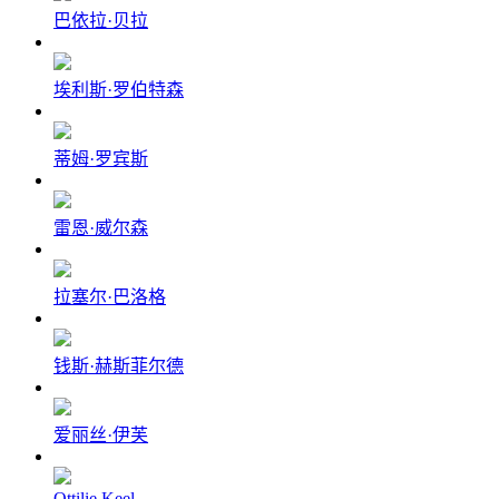
巴依拉·贝拉
埃利斯·罗伯特森
蒂姆·罗宾斯
雷恩·威尔森
拉塞尔·巴洛格
钱斯·赫斯菲尔德
爱丽丝·伊芙
Ottilie Keel