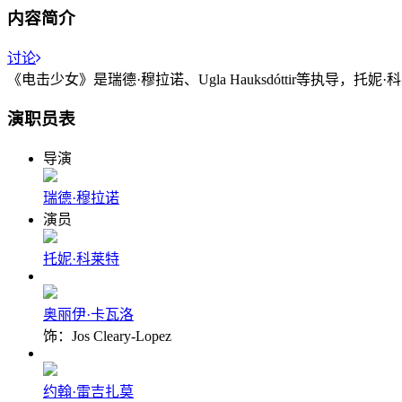
内容简介
讨论
《电击少女》是瑞德·穆拉诺、Ugla Hauksdóttir等执导，
演职员表
导演
瑞德·穆拉诺
演员
托妮·科莱特
奥丽伊·卡瓦洛
饰：Jos Cleary-Lopez
约翰·雷吉扎莫