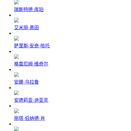
瑞斯特德·库珀
艾米丽·黑田
萨里斯-安奇·哈托
格雷厄姆·维奇尔
安娜·乌拉鲁
安德莉亚·迪亚克
丽塔·伯纳德·肖