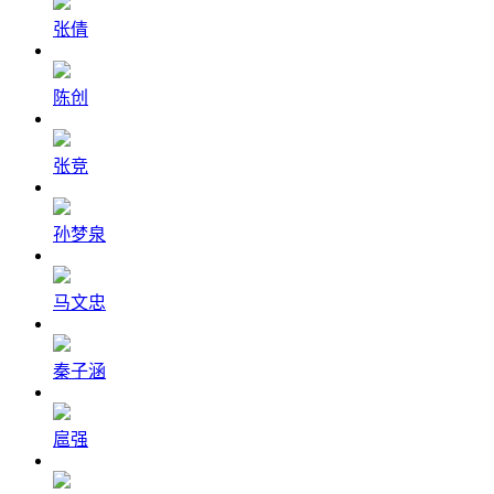
张倩
陈创
张竞
孙梦泉
马文忠
秦子涵
扈强