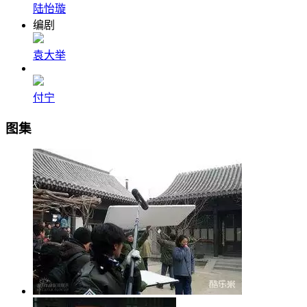
陆怡璇
编剧
袁大举
付宁
图集