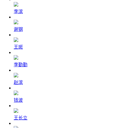
李滨
谢钢
王斑
李勤勤
赵滨
钱波
王长立