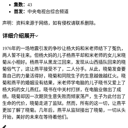
集数：
43
首发：
中央电视台综合频道
声明：资料来源于网络，如有侵权请联系删除。
详细介绍
展开
1976年的一场地震引发的争吵让杨大妈和米老师结下了冤仇，
两人誓不往来。但杨大妈的儿子杨燕平却和米老师的女儿米晓
菊从小相好。杨燕平从黑龙江回来，发现从山西插队回来的晓
菊俗气了，这让燕平接受不了，二人分手。从此，晓菊发奋要
靠自己的力量活得好，晓菊和同院生子的生意越做越红火。晓
菊和燕平的婚姻没有结果，米老师学电脑的儿子晓书又爱上了
杨大妈的女儿燕红。晓书在中关村打拼，在电脑业做出了成
绩。晓菊却因一次期货生意失败而倾家荡产，生子为此付出了
生命的代价，晓菊走进了监狱。然而，所有的这一切，让燕平
更加了解了晓菊。几年后，燕平从监狱接出了晓菊，一切从头
开始，美好的未来在等待着他们。