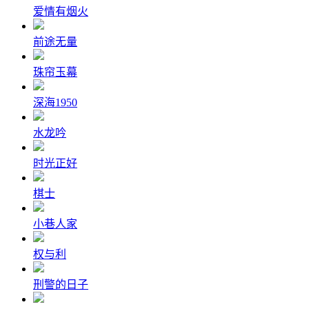
爱情有烟火
前途无量
珠帘玉幕
深海1950
水龙吟
时光正好
棋士
小巷人家
权与利
刑警的日子