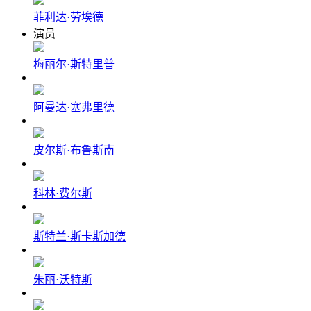
菲利达·劳埃德
演员
梅丽尔·斯特里普
阿曼达·塞弗里德
皮尔斯·布鲁斯南
科林·费尔斯
斯特兰·斯卡斯加德
朱丽·沃特斯