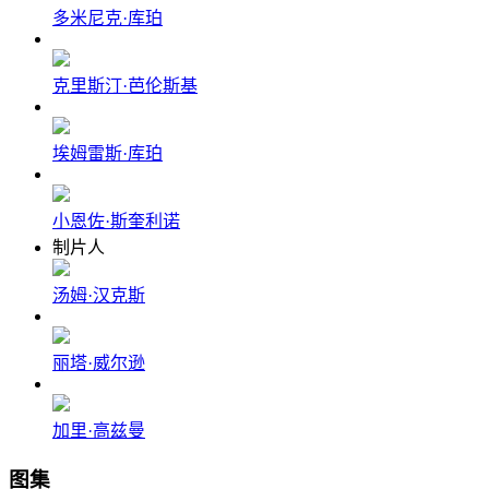
多米尼克·库珀
克里斯汀·芭伦斯基
埃姆雷斯·库珀
小恩佐·斯奎利诺
制片人
汤姆·汉克斯
丽塔·威尔逊
加里·高兹曼
图集