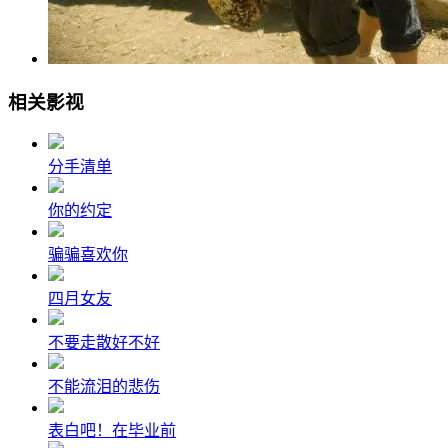
相关影视
分手清单
你的约定
骗骗喜欢你
四月女友
不要走散好不好
不能流泪的悲伤
表白吧！在毕业前