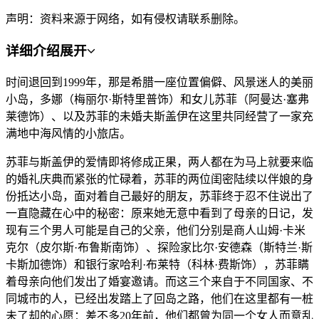
声明：资料来源于网络，如有侵权请联系删除。
详细介绍
展开
时间退回到1999年，那是希腊一座位置偏僻、风景迷人的美丽
小岛，多娜（梅丽尔·斯特里普饰）和女儿苏菲（阿曼达·塞弗
莱德饰）、以及苏菲的未婚夫斯盖伊在这里共同经营了一家充
满地中海风情的小旅店。
苏菲与斯盖伊的爱情即将修成正果，两人都在为马上就要来临
的婚礼庆典而紧张的忙碌着，苏菲的两位闺密陆续以伴娘的身
份抵达小岛，面对着自己最好的朋友，苏菲终于忍不住说出了
一直隐藏在心中的秘密：原来她无意中看到了母亲的日记，发
现有三个男人可能是自己的父亲，他们分别是商人山姆·卡米
克尔（皮尔斯·布鲁斯南饰）、探险家比尔·安德森（斯特兰·斯
卡斯加德饰）和银行家哈利·布莱特（科林·费斯饰），苏菲瞒
着母亲向他们发出了婚宴邀请。而这三个来自于不同国家、不
同城市的人，已经出发踏上了回岛之路，他们在这里都有一桩
未了却的心愿：差不多20年前，他们都曾为同一个女人而意乱