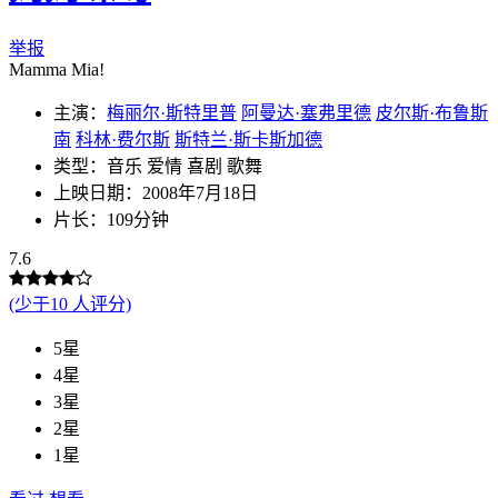
举报
Mamma Mia!
主演：
梅丽尔·斯特里普
阿曼达·塞弗里德
皮尔斯·布鲁斯
南
科林·费尔斯
斯特兰·斯卡斯加德
类型：音乐 爱情 喜剧 歌舞
上映日期：2008年7月18日
片长：109分钟
7.6
(少于10 人评分)
5星
4星
3星
2星
1星