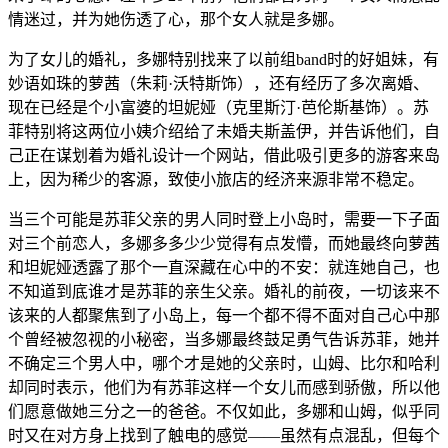
情迷过，并为她伤透了心，那个女人就是多娜。
为了女儿的婚礼，多娜特别找来了以前组band时的好姐妹，有
妙语如珠的萝茜（朱莉·沃特斯饰），还有经历了多次离婚、
现在已经是个小富婆的坦妮娅（克里斯汀·芭伦斯基饰）。苏
菲特别将这两位小姨介绍给了未婚夫斯盖伊，并告诉他们，自
己正在谋划着为婚礼设计一个网站，借此吸引更多的游客来岛
上，因为稀少的客源，致使小旅店的经济来源非常不稳定。
当三个可能是苏菲父亲的男人同时登上小岛时，需要一下子面
对三个前恋人，多娜多多少少觉得有点发懵，而她最终向萝茜
和坦妮娅透露了那个一直深藏在心中的不安：就连她自己，也
不知道到底谁才是苏菲的亲生父亲。婚礼的前夜，一切该来不
该来的人都聚焦到了小岛上，每一个都不得不面对自己心中那
个曾经被忽视的小秘密，当多娜最终鼓足勇气告诉苏菲，她并
不确定三个男人中，哪个才是她的父亲时，山姆、比尔和哈利
却同时表示，他们为有苏菲这样一个女儿而感到骄傲，所以他
们愿意做她三分之一的爸爸。不仅如此，多娜和山姆，似乎同
时又在对方身上找到了触电的感觉——虽然有点混乱，但每个