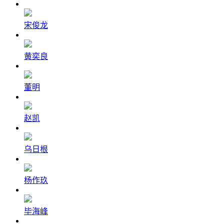
宋俊龙
黄奕良
董明
赵凯
乌日根
杨作玖
毕海峰