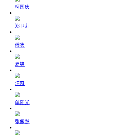
柯国庆
郑卫莉
傅隽
夏锋
汪奇
单阳光
张傲然