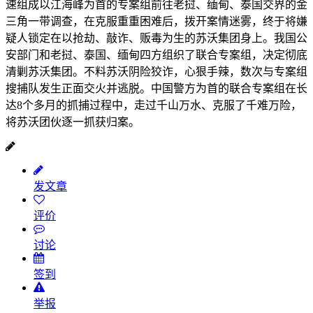
速组成以江海峰为首的专案组前往老挝、缅甸、泰国交界的金
三角一带调查，在克服重重困难后，拨开案情迷雾，终于将嫌
疑人锁定在以抢劫、敲诈、贩毒为生的苏沃集团身上。我国公
安部门和老挝、泰国、缅甸四方组织了联合专案组，决定彻底
清剿苏沃集团。不料苏沃阴险狡诈，心狠手辣，数次与专案组
搜捕队发生正面交火并逃脱。中国警方为首的联合专案组在长
达8个多月的抓捕过程中，走过千山万水、克服了千难万险，
将苏沃团伙逐一抓获归案。
发文章
评价
讨论
签到
举报