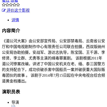
看过
想看
评价这个影视
详情
内容简介
《湄公河大案》由公安部宣传局、公安部禁毒局、云南省公安
厅和中国电视剧制作中心有限责任公司联合拍摄，西双版纳州
公安局协助拍摄，安战军、游达志执导，陈宝国、王千源、李
修贤、李立群、尤勇等主演的缉毒罪案剧。 该剧根据2011年
湄公河惨案改编，讲述了中国公安机关在老、缅、泰三国警方
的支持配合下，成功侦破杀害中国船员一案并破获重大国际贩
毒团伙的故事 。 该剧于2014年7月15日起在中央电视台综合频
道黄金档播出。
演职员表
导演