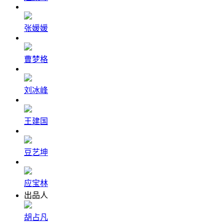
张媛媛
曹梦格
刘冰峰
王建国
豆艺坤
应宝林
出品人
胡占凡