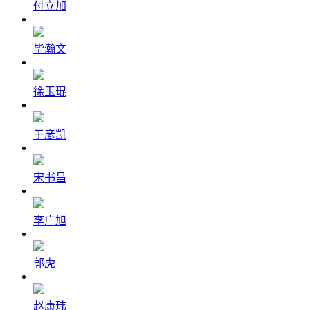
付立加
毕瀚文
徐玉琨
于彦凯
宋书昌
李广旭
郭虎
赵康玮