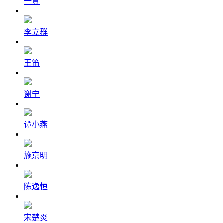
一真
李立群
王笛
谢宁
谭小燕
施京明
陈逸恒
宋楚炎