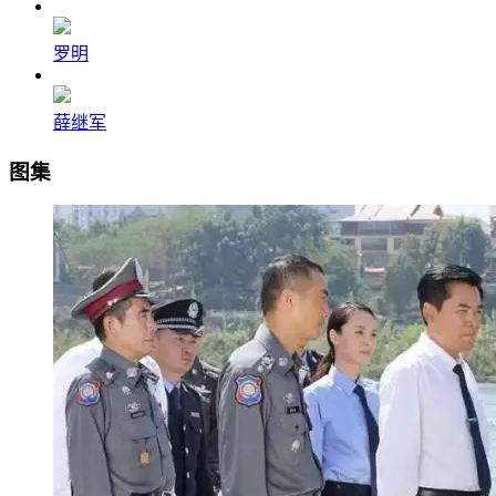
罗明
薛继军
图集