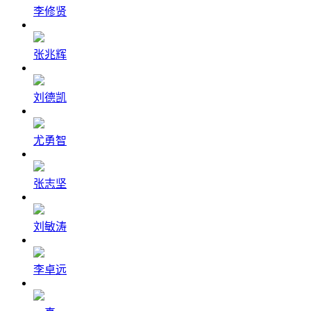
李修贤
张兆辉
刘德凯
尤勇智
张志坚
刘敏涛
李卓远