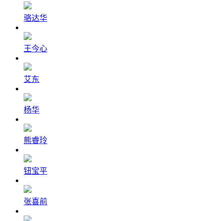
骆达华
王今心
艾东
杨华
熊睿玲
钮宝平
张喜前